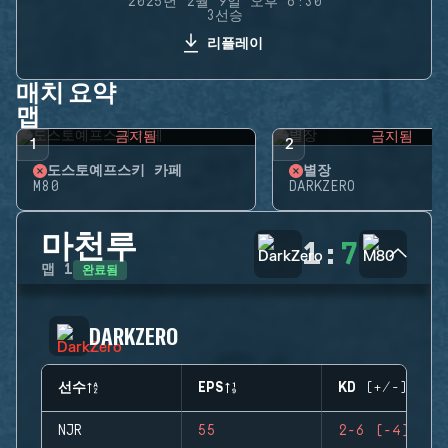
2025년 2월 9일 오후 6:30
3선승
리플레이
매치 요약
맵
금지됨
금지됨
1
2
도스토예프스키 카페
별장
M80
DARKZERO
마천루
1
:
7
완료됨
맵
1
DARKZERO
선수
EPS
KD (+/-)
NJR
55
2-6 (-4)