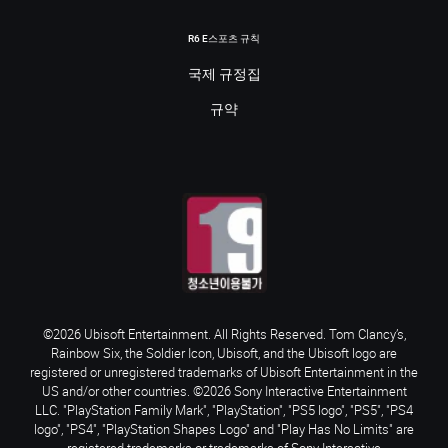
R6 E스포츠 규칙
국제 규정집
규약
©2026 Ubisoft Entertainment. All Rights Reserved. Tom Clancy’s,
Rainbow Six, the Soldier Icon, Ubisoft, and the Ubisoft logo are
registered or unregistered trademarks of Ubisoft Entertainment in the
US and/or other countries. ©2026 Sony Interactive Entertainment
LLC. "PlayStation Family Mark", "PlayStation", "PS5 logo", "PS5", "PS4
logo", "PS4", "PlayStation Shapes Logo" and "Play Has No Limits" are
registered trademarks or trademarks of Sony Interactive