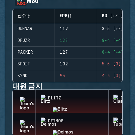
M80
선수
EPS
KD (+/-)
GUNNAR
119
8-5 (+3)
DFUZR
138
8-4 (+4)
PACKER
127
8-4 (+4)
SPOIT
102
5-5 (0)
KYNO
94
4-4 (0)
대원 금지
BLITZ
CLASH
DEIMOS
TUBAR