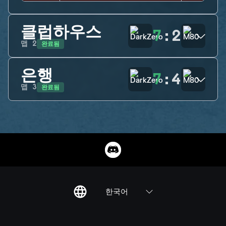
클럽하우스
7
:
2
완료됨
맵
2
은행
7
:
4
완료됨
맵
3
한국어