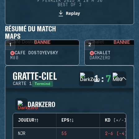
9 FÉVRIER 2025 À 18 H 30
BEST OF 3
Replay
RÉSUMÉ DU MATCH
MAPS
BANNIE
BANNIE
1
2
CAFÉ DOSTOYEVSKY
CHALET
M80
DARKZERO
GRATTE-CIEL
1
:
7
Terminé
CARTE
1
DARKZERO
JOUEUR
EPS
KD (+/-)
NJR
55
2-6 (-4)