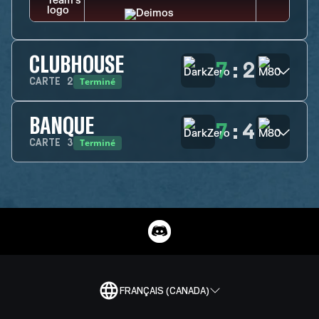
CLUBHOUSE
7
:
2
Terminé
CARTE
2
BANQUE
7
:
4
Terminé
CARTE
3
FRANÇAIS (CANADA)