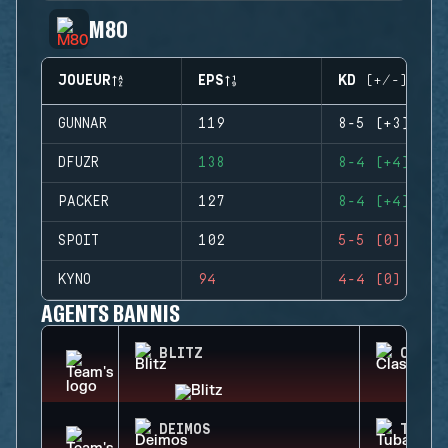
M80
JOUEUR
EPS
KD (+/-)
GUNNAR
119
8-5 (+3)
DFUZR
138
8-4 (+4)
PACKER
127
8-4 (+4)
SPOIT
102
5-5 (0)
KYNO
94
4-4 (0)
AGENTS BANNIS
BLITZ
CLASH
DEIMOS
TUBAR