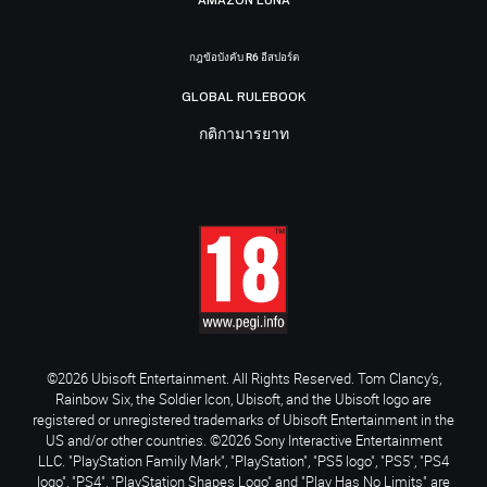
กฎข้อบังคับ R6 อีสปอร์ต
GLOBAL RULEBOOK
กติกามารยาท
©2026 Ubisoft Entertainment. All Rights Reserved. Tom Clancy’s,
Rainbow Six, the Soldier Icon, Ubisoft, and the Ubisoft logo are
registered or unregistered trademarks of Ubisoft Entertainment in the
US and/or other countries. ©2026 Sony Interactive Entertainment
LLC. "PlayStation Family Mark", "PlayStation", "PS5 logo", "PS5", "PS4
logo", "PS4", "PlayStation Shapes Logo" and "Play Has No Limits" are