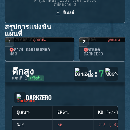
9 กุมภาพันธ์ 2568 เวลา 18:30
ดีที่สุดจาก 3
รีเพลย์
สรุปการแข่งขัน
แผนที่
ถูกแบน
ถูกแบน
1
2
คาเฟ่ ดอสโตเยฟสกี้
ชาเลต์
M80
DARKZERO
ตึกสูง
1
:
7
เสร็จสิ้น
แผนที่
1
DARKZERO
ผู้เล่น
EPS
KD (+/-)
NJR
55
2-6 (-4)