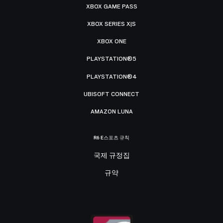
XBOX GAME PASS
XBOX SERIES X|S
XBOX ONE
PLAYSTATION®5
PLAYSTATION®4
UBISOFT CONNECT
AMAZON LUNA
R6 E스포츠 규칙
국제 규정집
규약