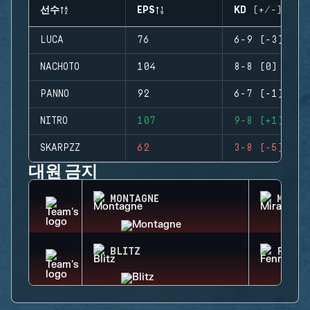
선수
EPS
KD (+/-)
LUCA
76
6-9 (-3)
NACHOTO
104
8-8 (0)
PANNO
92
6-7 (-1)
NITRO
107
9-8 (+1)
SKARPZZ
62
3-8 (-5)
대원 금지
MONTAGNE
MIRA
BLITZ
FENRI