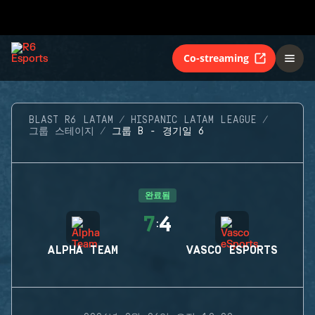
Co-streaming
BLAST R6 LATAM
HISPANIC LATAM LEAGUE
그룹 스테이지
그룹 B - 경기일 6
완료됨
7
4
:
ALPHA TEAM
VASCO ESPORTS