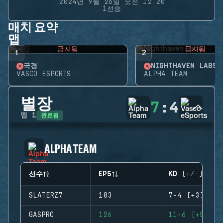
2024년 9월 26일 오전 12:20
1선승
매치 요약
맵
금지됨
금지됨
1
2
국경
NIGHTHAVEN LABS
VASCO ESPORTS
ALPHA TEAM
별장
7
:
4
완료됨
맵
1
ALPHA TEAM
선수
EPS
KD (+/-)
SLATERZ7
103
7-4 (+3)
GASPRO
126
11-6 (+5)