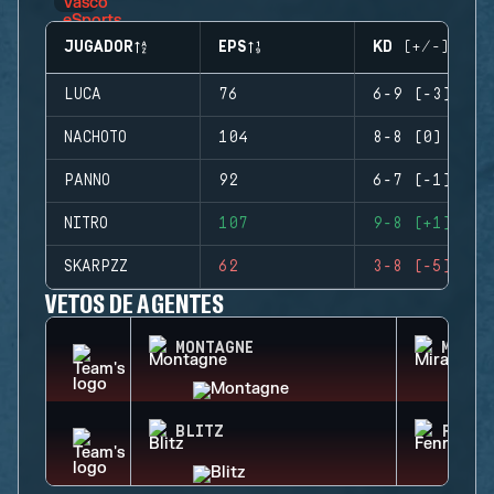
JUGADOR
EPS
KD (+/-)
LUCA
76
6-9 (-3)
NACHOTO
104
8-8 (0)
PANNO
92
6-7 (-1)
NITRO
107
9-8 (+1)
SKARPZZ
62
3-8 (-5)
VETOS DE AGENTES
MONTAGNE
MIRA
BLITZ
FENRI