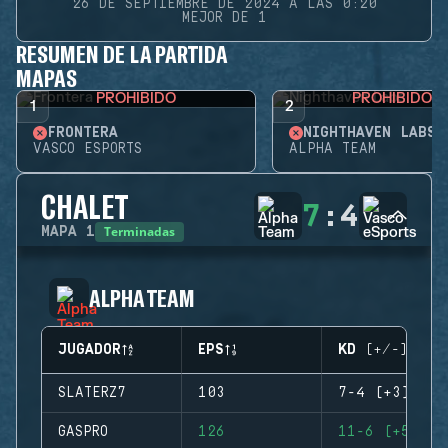
26 DE SEPTIEMBRE DE 2024 A LAS 0:20
MEJOR DE 1
RESUMEN DE LA PARTIDA
MAPAS
PROHIBIDO
PROHIBIDO
1
2
FRONTERA
NIGHTHAVEN LABS
VASCO ESPORTS
ALPHA TEAM
CHALET
7
:
4
Terminadas
MAPA
1
ALPHA TEAM
JUGADOR
EPS
KD (+/-)
SLATERZ7
103
7-4 (+3)
GASPRO
126
11-6 (+5)