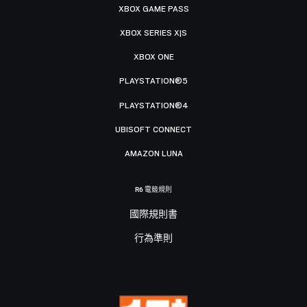
XBOX GAME PASS
XBOX SERIES X|S
XBOX ONE
PLAYSTATION®5
PLAYSTATION®4
UBISOFT CONNECT
AMAZON LUNA
R6 電競規則
國際規則書
行為準則