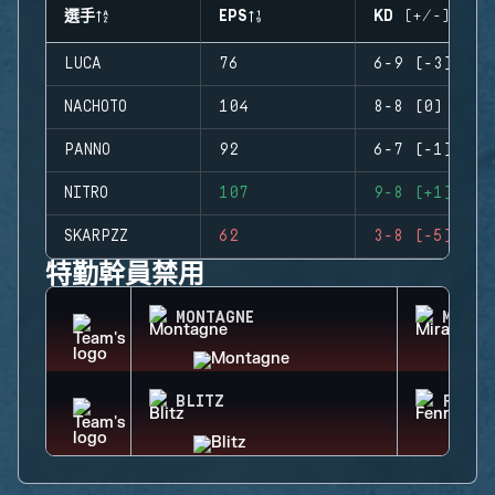
選手
EPS
KD (+/-)
LUCA
76
6-9 (-3)
NACHOTO
104
8-8 (0)
PANNO
92
6-7 (-1)
NITRO
107
9-8 (+1)
SKARPZZ
62
3-8 (-5)
特勤幹員禁用
MONTAGNE
MIRA
BLITZ
FENRI