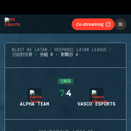
Co-streaming
BLAST R6 LATAM
HISPANIC LATAM LEAGUE
分組對抗賽
分組 B - 對戰日 6
已結束
7
4
:
ALPHA TEAM
VASCO ESPORTS