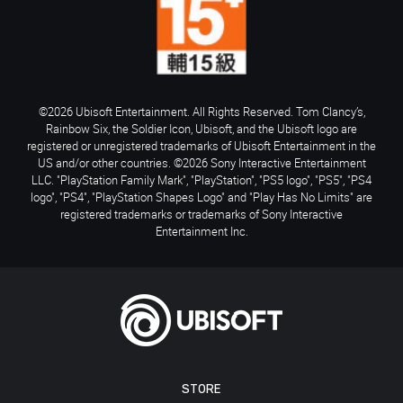
©2026 Ubisoft Entertainment. All Rights Reserved. Tom Clancy’s,
Rainbow Six, the Soldier Icon, Ubisoft, and the Ubisoft logo are
registered or unregistered trademarks of Ubisoft Entertainment in the
US and/or other countries. ©2026 Sony Interactive Entertainment
LLC. "PlayStation Family Mark", "PlayStation", "PS5 logo", "PS5", "PS4
logo", "PS4", "PlayStation Shapes Logo" and "Play Has No Limits" are
registered trademarks or trademarks of Sony Interactive
Entertainment Inc.
STORE