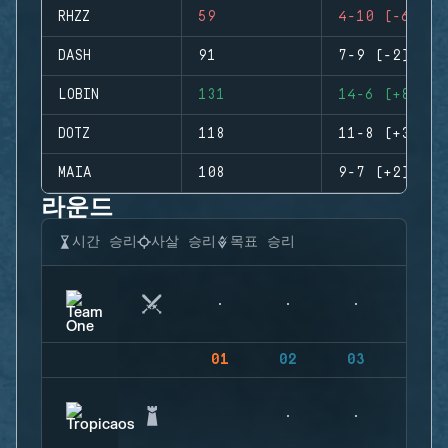
RHZZ
59
4-10 (-6)
DASH
91
7-9 (-2)
LOBIN
131
14-6 (+8)
DOTZ
118
11-8 (+3)
MAIA
108
9-7 (+2)
라운드
시간 승리
사살 승리
목표 승리
01
02
03
04