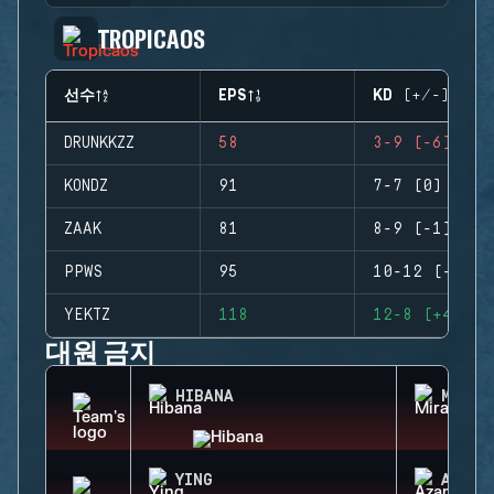
TROPICAOS
선수
EPS
KD (+/-)
DRUNKKZZ
58
3-9 (-6)
KONDZ
91
7-7 (0)
ZAAK
81
8-9 (-1)
PPWS
95
10-12 (-2)
YEKTZ
118
12-8 (+4)
대원 금지
HIBANA
MIRA
YING
AZAMI