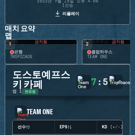
2022년 9월 18일 오후 4:00
1선승
리플레이
매치 요약
맵
금지됨
금지됨
1
2
은행
클럽하우스
TROPICAOS
TEAM ONE
도스토예프스
7
:
5
키 카페
완료됨
맵
1
TEAM ONE
선수
EPS
KD (+/-)