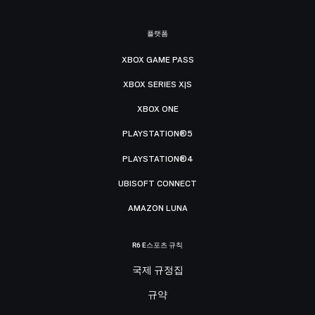
플랫폼
XBOX GAME PASS
XBOX SERIES X|S
XBOX ONE
PLAYSTATION®5
PLAYSTATION®4
UBISOFT CONNECT
AMAZON LUNA
R6 E스포츠 규칙
국제 규정집
규약