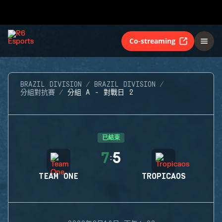
Co-streaming
BRAZIL DIVISION
BRAZIL DIVISION
分組對抗賽
分組 A - 對戰日 2
已結束
7
5
:
TEAM ONE
TROPICAOS