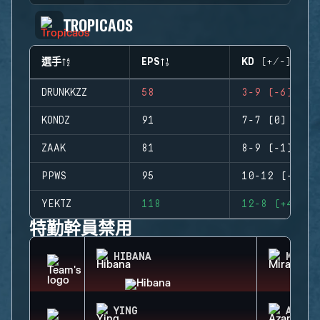
TROPICAOS
選手
EPS
KD (+/-)
DRUNKKZZ
58
3-9 (-6)
KONDZ
91
7-7 (0)
ZAAK
81
8-9 (-1)
PPWS
95
10-12 (-2)
YEKTZ
118
12-8 (+4)
特勤幹員禁用
HIBANA
MIRA
YING
AZAMI