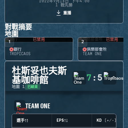
2022年9月18日 下午4:00
1 戰先勝
重播
對戰摘要
地圖
已禁用
已禁用
1
2
銀行
俱樂部會所
TROPICAOS
TEAM ONE
杜斯妥也夫斯
7
:
5
基咖啡館
已結束
地圖
1
TEAM ONE
選手
EPS
KD (+/-)