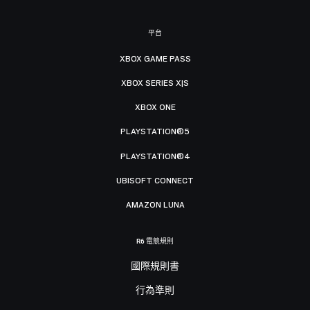
平台
XBOX GAME PASS
XBOX SERIES X|S
XBOX ONE
PLAYSTATION®5
PLAYSTATION®4
UBISOFT CONNECT
AMAZON LUNA
R6 電競規則
國際規則書
行為準則