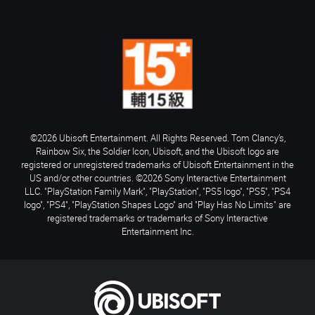
©2026 Ubisoft Entertainment. All Rights Reserved. Tom Clancy’s,
Rainbow Six, the Soldier Icon, Ubisoft, and the Ubisoft logo are
registered or unregistered trademarks of Ubisoft Entertainment in the
US and/or other countries. ©2026 Sony Interactive Entertainment
LLC. "PlayStation Family Mark", "PlayStation", "PS5 logo", "PS5", "PS4
logo", "PS4", "PlayStation Shapes Logo" and "Play Has No Limits" are
registered trademarks or trademarks of Sony Interactive
Entertainment Inc.