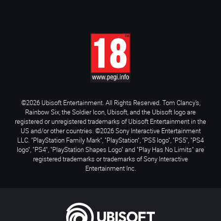
©2026 Ubisoft Entertainment. All Rights Reserved. Tom Clancy’s,
Rainbow Six, the Soldier Icon, Ubisoft, and the Ubisoft logo are
registered or unregistered trademarks of Ubisoft Entertainment in the
US and/or other countries. ©2026 Sony Interactive Entertainment
LLC. "PlayStation Family Mark", "PlayStation", "PS5 logo", "PS5", "PS4
logo", "PS4", "PlayStation Shapes Logo" and "Play Has No Limits" are
registered trademarks or trademarks of Sony Interactive
Entertainment Inc.