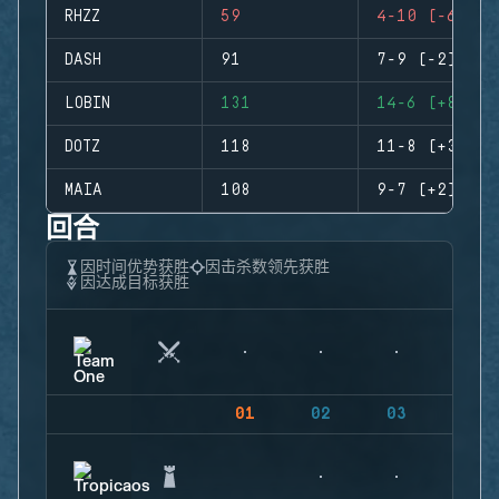
RHZZ
59
4-10 (-6)
DASH
91
7-9 (-2)
LOBIN
131
14-6 (+8)
DOTZ
118
11-8 (+3)
MAIA
108
9-7 (+2)
回合
因时间优势获胜
因击杀数领先获胜
因达成目标获胜
01
02
03
04