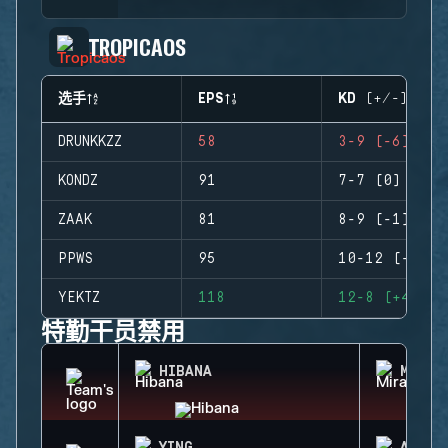
TROPICAOS
选手
EPS
KD (+/-)
DRUNKKZZ
58
3-9 (-6)
KONDZ
91
7-7 (0)
ZAAK
81
8-9 (-1)
PPWS
95
10-12 (-2)
YEKTZ
118
12-8 (+4)
特勤干员禁用
HIBANA
MIRA