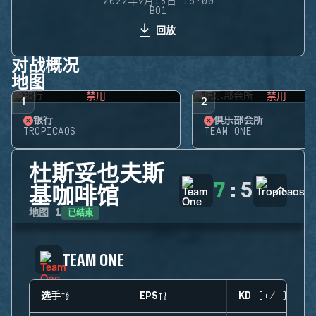
2022年9月18日 16:00
BO1
回放
对战概况
地图
禁用
禁用
1
2
银行
俱乐部会所
TROPICAOS
TEAM ONE
杜斯妥也夫斯
7
:
5
基咖啡馆
已结束
地图
1
TEAM ONE
选手
EPS
KD (+/-)