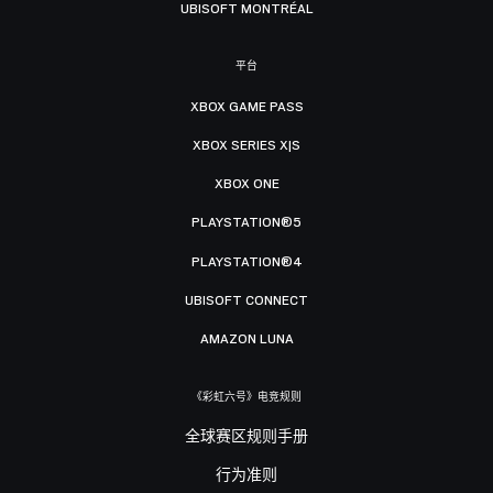
UBISOFT MONTRÉAL
平台
XBOX GAME PASS
XBOX SERIES X|S
XBOX ONE
PLAYSTATION®5
PLAYSTATION®4
UBISOFT CONNECT
AMAZON LUNA
《彩虹六号》电竞规则
全球赛区规则手册
行为准则