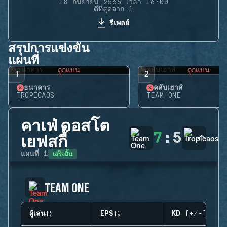
18 กันยายน 2565 เวลา 16:00
ดีที่สุดจาก 1
รีเพลย์
สรุปการแข่งขัน
แผนที่
ถูกแบน
ถูกแบน
1
2
ธนาคาร
คลับเฮาส์
TROPICAOS
TEAM ONE
คาเฟ่ ดอสโต
7
:
5
เยฟสกี้
เสร็จสิ้น
แผนที่
1
TEAM ONE
ผู้เล่น
EPS
KD (+/-)