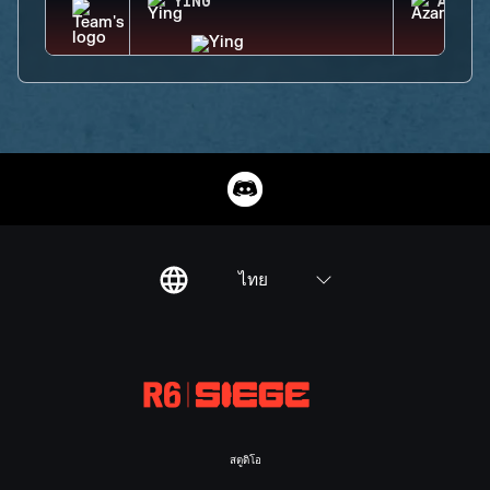
YING
AZAMI
ไทย
สตูดิโอ