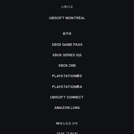
스튜디오
UBISOFT MONTRÉAL
플랫폼
XBOX GAME PASS
XBOX SERIES X|S
XBOX ONE
PLAYSTATION®5
PLAYSTATION®4
UBISOFT CONNECT
AMAZON LUNA
R6 E스포츠 규칙