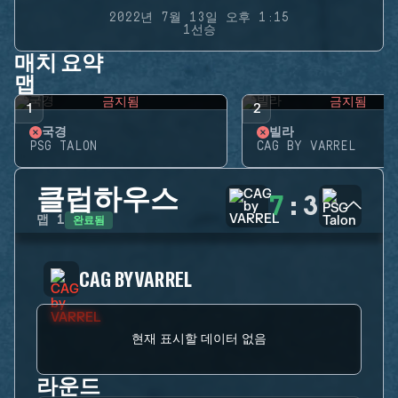
2022년 7월 13일 오후 1:15
1선승
매치 요약
맵
금지됨
금지됨
1
2
국경
빌라
PSG TALON
CAG BY VARREL
클럽하우스
7
:
3
완료됨
맵
1
CAG BY VARREL
현재 표시할 데이터 없음
라운드