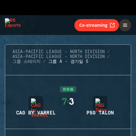
Co-streaming
ASIA-PACIFIC LEAGUE - NORTH DIVISION
ASIA-PACIFIC LEAGUE - NORTH DIVISION
그룹 스테이지
그룹 A - 경기일 5
완료됨
7
3
:
CAG BY VARREL
PSG TALON