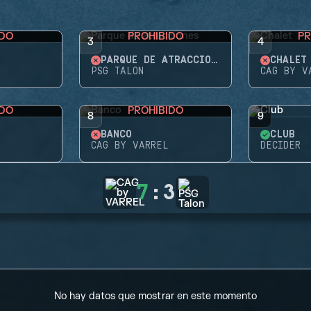
IDO
PROHIBIDO
PR
3
4
PARQUE DE ATRACCIONES
CHALET
PSG TALON
CAG BY V
IDO
PROHIBIDO
8
9
BANCO
CLUB
CAG BY VARREL
DECIDER
7
:
3
No hay datos que mostrar en este momento