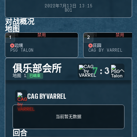
2022年7月13日 13:15
BO1
对战概况
地图
禁用
禁用
1
2
边境
庄园
PSG TALON
CAG BY VARREL
俱乐部会所
7
:
3
已结束
地图
1
CAG BY VARREL
当前暂无数据
回合