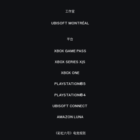
工作室
UBISOFT MONTRÉAL
平台
XBOX GAME PASS
XBOX SERIES X|S
XBOX ONE
PLAYSTATION®5
PLAYSTATION®4
UBISOFT CONNECT
AMAZON LUNA
《彩虹六号》电竞规则