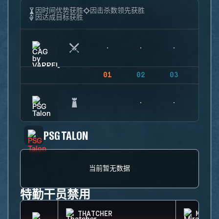
因时间优势获胜
因击杀数领先获胜
因达成目标获胜
01
02
03
04
PSG TALON
当前暂无数据
特勤干员禁用
THATCHER
MIRA