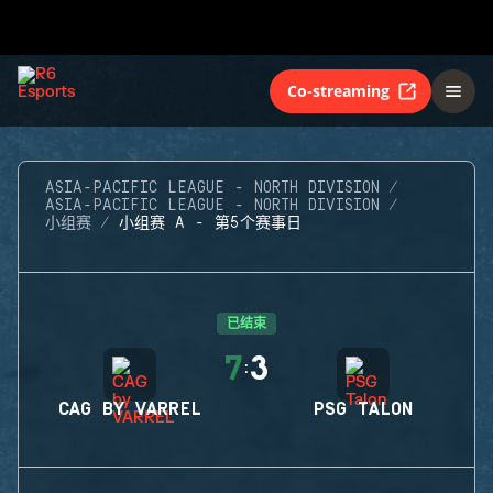
Co-streaming
ASIA-PACIFIC LEAGUE - NORTH DIVISION
ASIA-PACIFIC LEAGUE - NORTH DIVISION
小组赛
小组赛 A - 第5个赛事日
已结束
7
3
:
CAG BY VARREL
PSG TALON