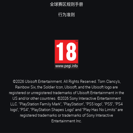
全球赛区规则手册
行为准则
©2026 Ubisoft Entertainment. All Rights Reserved. Tom Clancy’s,
Rainbow Six, the Soldier Icon, Ubisoft, and the Ubisoft logo are
registered or unregistered trademarks of Ubisoft Entertainment in the
US and/or other countries. ©2026 Sony Interactive Entertainment
LLC. "PlayStation Family Mark", "PlayStation", "PS5 logo", "PS5", "PS4
logo", "PS4", "PlayStation Shapes Logo" and "Play Has No Limits" are
registered trademarks or trademarks of Sony Interactive
Entertainment Inc.