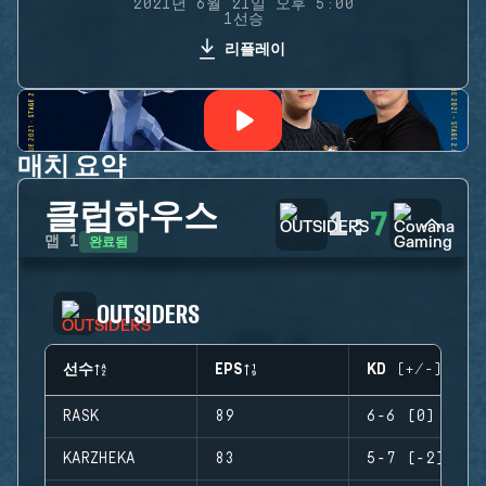
2021년 6월 21일 오후 5:00
1선승
리플레이
매치 요약
클럽하우스
1
:
7
완료됨
맵
1
OUTSIDERS
선수
EPS
KD (+/-)
RASK
89
6-6 (0)
KARZHEKA
83
5-7 (-2)