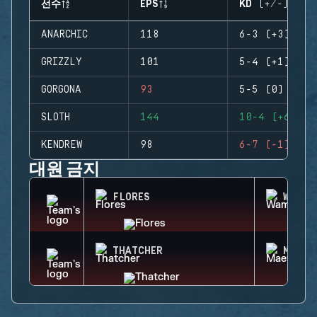
선수
EPS
KD (+/-)
ANARCHIC
118
6-3 (+3)
GRIZZLY
101
5-4 (+1)
GORGONA
93
5-5 (0)
SLOTH
144
10-4 (+6)
KENDREW
98
6-7 (-1)
대원 금지
FLORES
WAMAI
THATCHER
MAEST