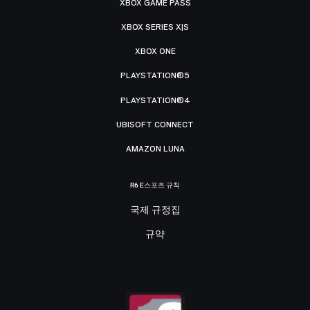
XBOX GAME PASS
XBOX SERIES X|S
XBOX ONE
PLAYSTATION®5
PLAYSTATION®4
UBISOFT CONNECT
AMAZON LUNA
R6 E스포츠 규칙
국제 규정집
규약