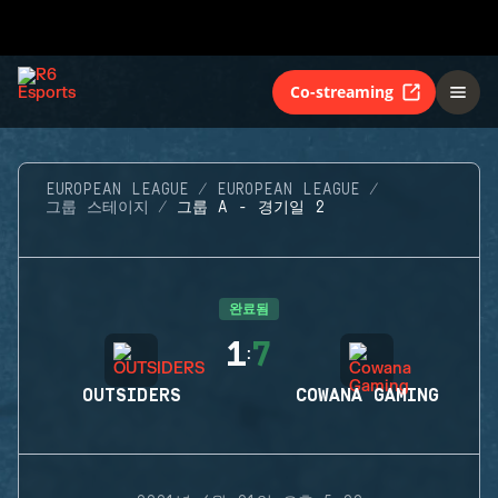
Co-streaming
EUROPEAN LEAGUE
EUROPEAN LEAGUE
그룹 스테이지
그룹 A - 경기일 2
완료됨
1
7
:
OUTSIDERS
COWANA GAMING