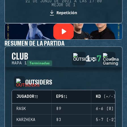
21 DE JUNIO DE 2021 A LAS 17:00
MEJOR DE 1
Repetición
RESUMEN DE LA PARTIDA
CLUB
1
:
7
Terminadas
MAPA
1
OUTSIDERS
JUGADOR
EPS
KD (+/-)
RASK
89
6-6 (0)
KARZHEKA
83
5-7 (-2)