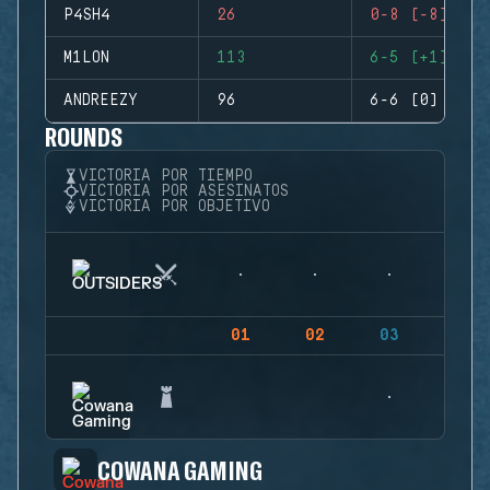
P4SH4
26
0-8 (-8)
M1LON
113
6-5 (+1)
ANDREEZY
96
6-6 (0)
ROUNDS
VICTORIA POR TIEMPO
VICTORIA POR ASESINATOS
VICTORIA POR OBJETIVO
01
02
03
04
COWANA GAMING