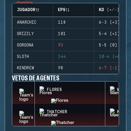
JUGADOR
EPS
KD (+/-)
ANARCHIC
118
6-3 (+3)
GRIZZLY
101
5-4 (+1)
GORGONA
93
5-5 (0)
SLOTH
144
10-4 (+6)
KENDREW
98
6-7 (-1)
VETOS DE AGENTES
FLORES
WAMAI
THATCHER
MAEST