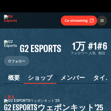
Co-streaming
1万
#1
#6
G2 ESPORTS
フォロワー
人気
順位
フォロー
概要
ショップ
メンバー
タイ
戻る
G2 ESPORTSウェポンキット'25