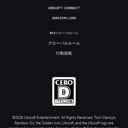
UBISOFT CONNECT
AMAZON LUNA
R6 Eスポーツのルール
グローバルルール
行動規範
©2026 Ubisoft Entertainment. All Rights Reserved. Tom Clancy’s,
Rainbow Six, the Soldier Icon, Ubisoft, and the Ubisoft logo are