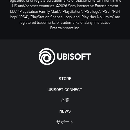
registered or unregistered trademarks of Ubisoft Entertainment in the
US and/or other countries. ©2026 Sony Interactive Entertainment
LLC. "PlayStation Family Mark", "PlayStation", "PS5 logo", "PS5", "PS4
logo", "PS4", "PlayStation Shapes Logo" and "Play Has No Limits" are
registered trademarks or trademarks of Sony Interactive
Entertainment Inc.
STORE
UBISOFT CONNECT
企業
NEWS
サポート