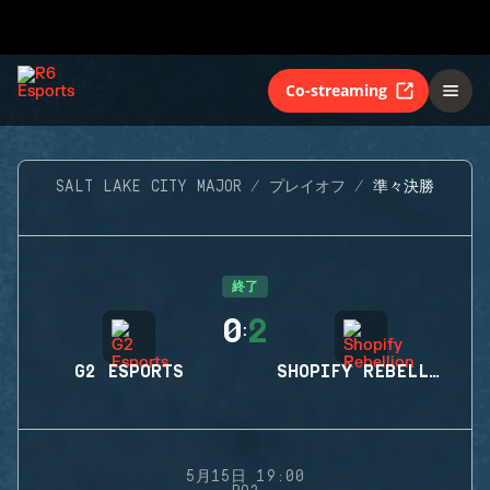
Co-streaming
SALT LAKE CITY MAJOR
プレイオフ
準々決勝
終了
0
2
:
G2 ESPORTS
SHOPIFY REBELLION
5月15日 19:00