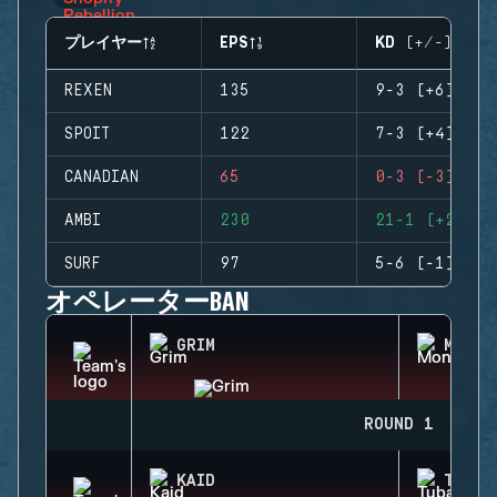
プレイヤー
EPS
KD (+/-)
REXEN
135
9-3 (+6)
SPOIT
122
7-3 (+4)
CANADIAN
65
0-3 (-3)
AMBI
230
21-1 (+20)
SURF
97
5-6 (-1)
オペレーターBAN
GRIM
MONTA
ROUND 1
KAID
TUBAR