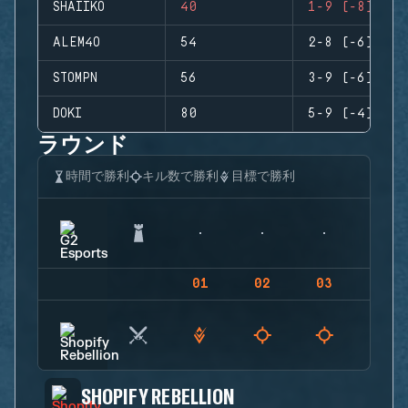
SHAIIKO
40
1-9 (-8)
ALEM4O
54
2-8 (-6)
STOMPN
56
3-9 (-6)
DOKI
80
5-9 (-4)
ラウンド
時間で勝利
キル数で勝利
目標で勝利
01
02
03
04
SHOPIFY REBELLION