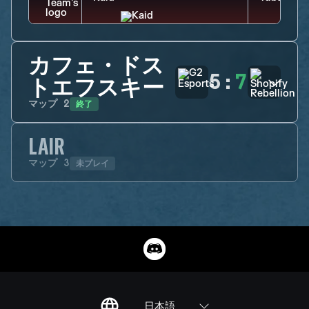
カフェ・ドス
5
:
7
トエフスキー
終了
マップ
2
LAIR
未プレイ
マップ
3
日本語