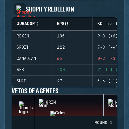
SHOPIFY REBELLION
JUGADOR
EPS
KD (+/-)
REXEN
135
9-3 (+6)
SPOIT
122
7-3 (+4)
CANADIAN
65
0-3 (-3)
AMBI
230
21-1 (+20)
SURF
97
5-6 (-1)
VETOS DE AGENTES
GRIM
MONTA
ROUND 1