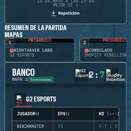
15 DE MAYO A LAS 19:00
MEJOR DE 3
Repetición
RESUMEN DE LA PARTIDA
MAPAS
PROHIBIDO
PROHIBIDO
1
2
NIGHTHAVEN LABS
CONSULADO
G2 ESPORTS
SHOPIFY REBELLION
BANCO
2
:
7
Terminadas
MAPA
1
G2 ESPORTS
JUGADOR
EPS
KD (+/-)
BENJAMASTER
85
5-7 (-2)