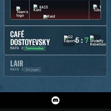
KAID
TUBAR
CAFÉ
5
:
7
DOSTOYEVSKY
Terminadas
MAPA
2
LAIR
Sin jugar
MAPA
3