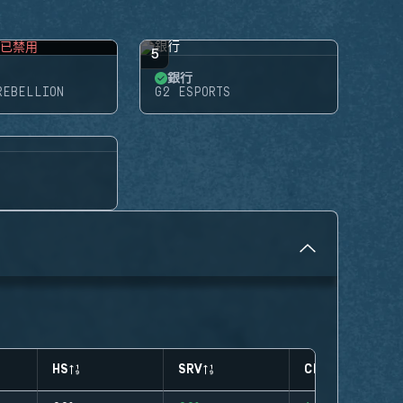
已禁用
5
銀行
REBELLION
G2 ESPORTS
HS
SRV
CLUTCHES