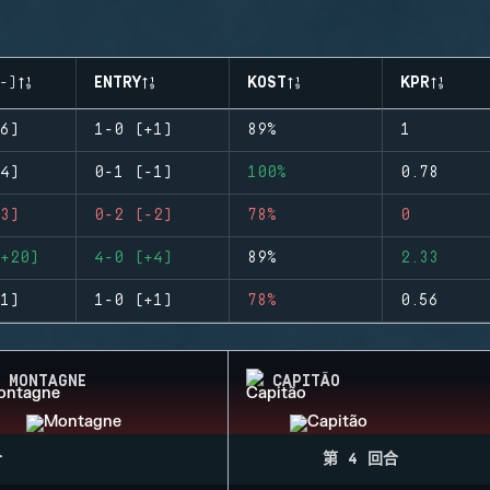
-)
ENTRY
KOST
KPR
6)
1-0 (+1)
89%
1
4)
0-1 (-1)
100%
0.78
3)
0-2 (-2)
78%
0
+20)
4-0 (+4)
89%
2.33
1)
1-0 (+1)
78%
0.56
MONTAGNE
CAPITÃO
合
第 4 回合