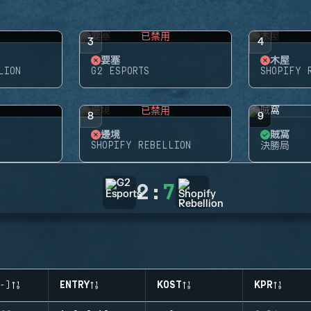
用
已禁用
3
4
要塞
木屋
LION
G2 ESPORTS
SHOPIFY 
用
已禁用
8
9
邊境
賊窩
SHOPIFY REBELLION
決勝局
2
:
7
-)
ENTRY
KOST
KPR