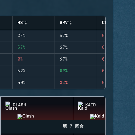
HS
SRV
CLUTCHES
33%
67%
0
57%
67%
0
0%
67%
0
52%
89%
0
40%
33%
0
CLASH
KAID
第 7 回合