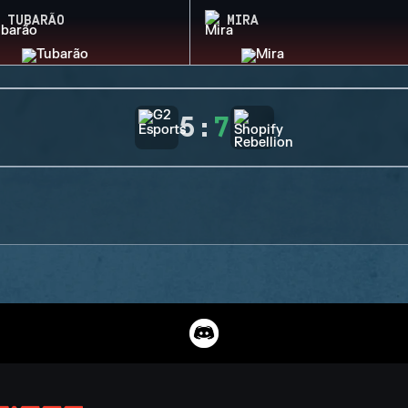
TUBARÃO
MIRA
5
:
7