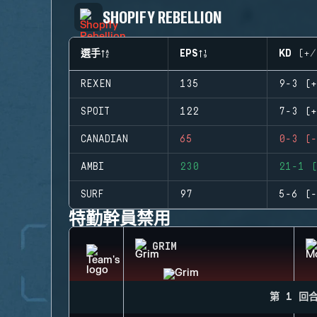
SHOPIFY REBELLION
選手
EPS
KD (+/
REXEN
135
9-3 (+
SPOIT
122
7-3 (+
CANADIAN
65
0-3 (-
AMBI
230
21-1 (
SURF
97
5-6 (-
特勤幹員禁用
GRIM
第 1 回