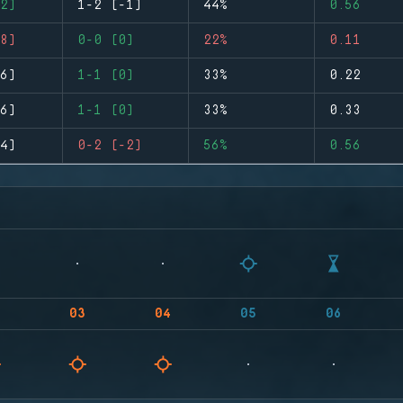
2)
1-2 (-1)
44%
0.56
8)
0-0 (0)
22%
0.11
6)
1-1 (0)
33%
0.22
6)
1-1 (0)
33%
0.33
4)
0-2 (-2)
56%
0.56
03
04
05
06