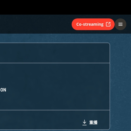
Co-streaming
ION
重播