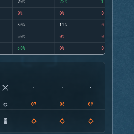
20%
22%
1
0%
0%
0
50%
11%
0
50%
0%
0
60%
0%
0
07
08
09