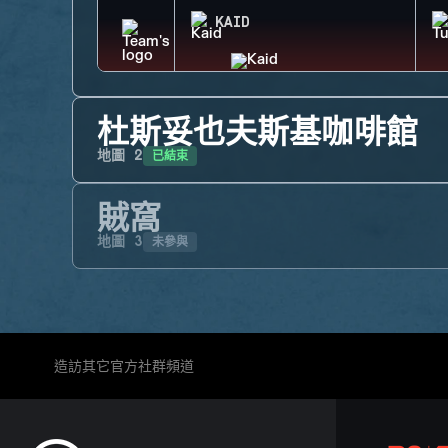
KAID
杜斯妥也夫斯基咖啡館
已結束
地圖
2
賊窩
未參與
地圖
3
造訪其它官方社群頻道