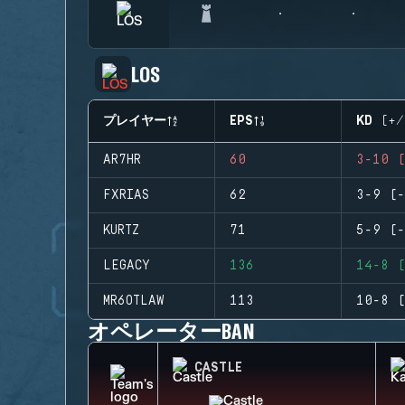
LOS
プレイヤー
EPS
KD (+/
AR7HR
60
3-10 (
FXRIAS
62
3-9 (-
KURTZ
71
5-9 (-
LEGACY
136
14-8 (
MR6OTLAW
113
10-8 (
オペレーターBAN
CASTLE