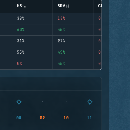
HS
SRV
CLUTCHES
38%
18%
0
60%
45%
0
31%
27%
0
55%
45%
0
0%
45%
0
08
09
10
11