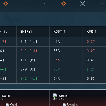
-)
ENTRY
KOST
KPR
-7)
0-1 (-1)
45%
0.27
6)
0-3 (-3)
55%
0.27
4)
1-1 (0)
36%
0.45
+6)
0-0 (0)
73%
1.27
+2)
3-2 (+1)
64%
0.91
KAID
SMOKE