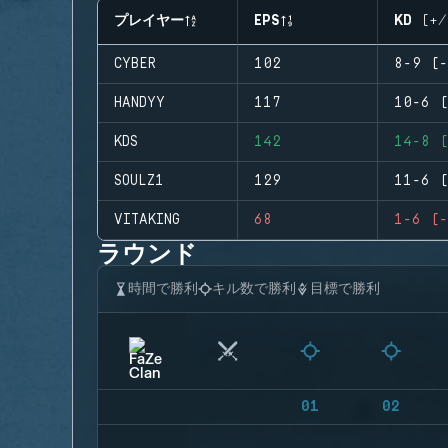
プレイヤー
EPS
KD (+/
CYBER
102
8-9 (-
HANDYY
117
10-6 (
KDS
142
14-8 (
SOULZ1
129
11-6 (
VITAKING
68
1-6 (-
ラウンド
時間で勝利
キル数で勝利
目標で勝利
01
02