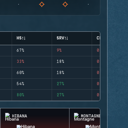
HS
SRV
CLUTCHES
67%
9%
0
33%
18%
0
60%
18%
0
54%
27%
0
80%
27%
0
HIBANA
MONTAGNE