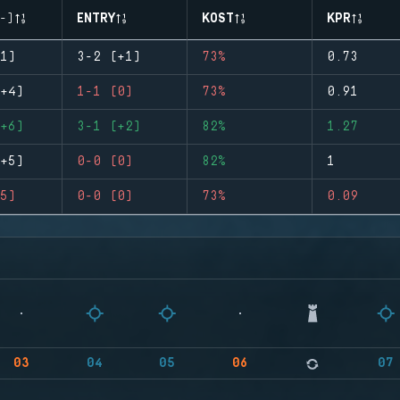
-)
ENTRY
KOST
KPR
1)
3-2 (+1)
73%
0.73
+4)
1-1 (0)
73%
0.91
+6)
3-1 (+2)
82%
1.27
+5)
0-0 (0)
82%
1
5)
0-0 (0)
73%
0.09
03
04
05
06
07