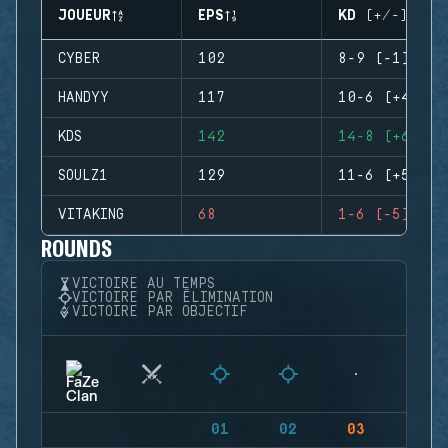
JOUEUR
EPS
KD (+/-)
CYBER
102
8-9 (-1)
HANDYY
117
10-6 (+4)
KDS
142
14-8 (+6)
SOULZ1
129
11-6 (+5)
VITAKING
68
1-6 (-5)
ROUNDS
VICTOIRE AU TEMPS
VICTOIRE PAR ÉLIMINATION
VICTOIRE PAR OBJECTIF
01
02
03
04