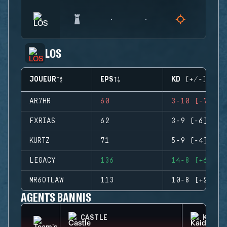
LOS
JOUEUR
EPS
KD (+/-)
AR7HR
60
3-10 (-7)
FXRIAS
62
3-9 (-6)
KURTZ
71
5-9 (-4)
LEGACY
136
14-8 (+6)
MR6OTLAW
113
10-8 (+2)
AGENTS BANNIS
CASTLE
KAID