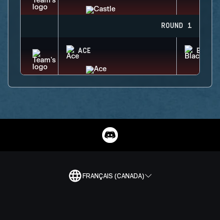
ROUND 1
ACE
BLACK
FRANÇAIS (CANADA)