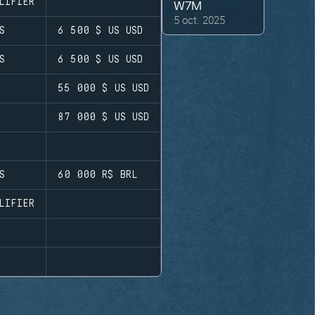
LIFIER
W7M
5 oct. 2025
S
6 500 $ US
USD
S
6 500 $ US
USD
55 000 $ US
USD
87 000 $ US
USD
S
60 000 R$
BRL
LIFIER