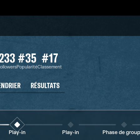
233
#35
#17
ollowers
Popularité
Classement
ENDRIER
RÉSULTATS
Play-in
Play-in
Phase de grou