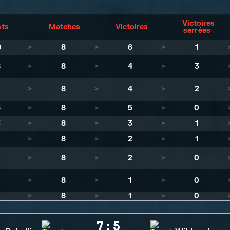
Victoires
nts
Matches
Victoires
serrées
0
>
8
>
6
>
1
8
>
8
>
4
>
3
7
>
8
>
4
>
2
6
>
8
>
5
>
0
3
>
8
>
3
>
1
>
8
>
2
>
1
>
8
>
2
>
0
>
8
>
1
>
0
>
8
>
1
>
0
7
:
5