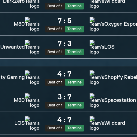
DarkZero
Wildcard
Best of 1
Terminé
7
:
5
M80
Oxygen Espo
Best of 1
Terminé
7
:
3
Unwanted
LOS
Best of 1
Terminé
4
:
7
ity Gaming
Shopify Rebel
Best of 1
Terminé
3
:
7
M80
Spacestation
Best of 1
Terminé
4
:
7
LOS
Wildcard
Best of 1
Terminé