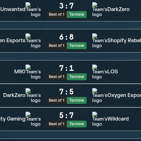
3
:
7
Unwanted
DarkZero
Best of 1
Terminé
6
:
8
en Esports
Shopify Rebel
Best of 1
Terminé
7
:
1
M80
LOS
Best of 1
Terminé
7
:
5
DarkZero
Oxygen Espo
Best of 1
Terminé
5
:
7
ity Gaming
Wildcard
Best of 1
Terminé