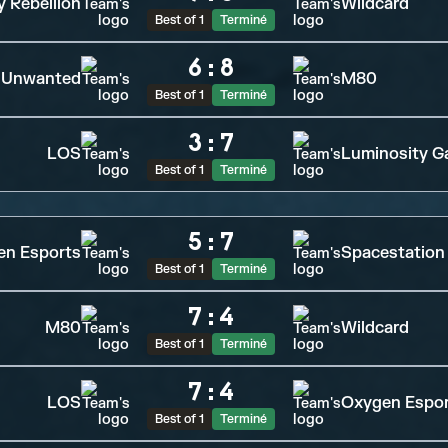
y Rebellion
Wildcard
Best of 1
Terminé
6
:
8
Unwanted
M80
Best of 1
Terminé
3
:
7
LOS
Luminosity G
Best of 1
Terminé
5
:
7
en Esports
Spacestation
Best of 1
Terminé
7
:
4
M80
Wildcard
Best of 1
Terminé
7
:
4
LOS
Oxygen Espo
Best of 1
Terminé