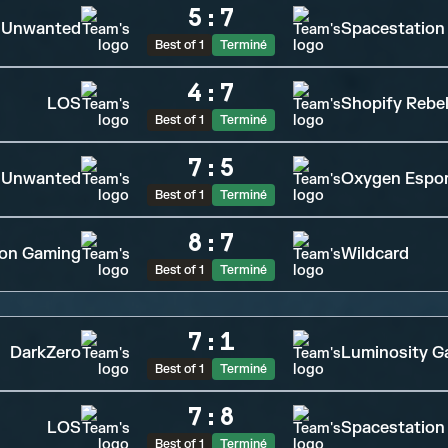
5
:
7
Unwanted
Spacestation
Best of 1
Terminé
4
:
7
LOS
Shopify Rebel
Best of 1
Terminé
7
:
5
Unwanted
Oxygen Espo
Best of 1
Terminé
8
:
7
ion Gaming
Wildcard
Best of 1
Terminé
7
:
1
DarkZero
Luminosity G
Best of 1
Terminé
7
:
8
LOS
Spacestation
Best of 1
Terminé