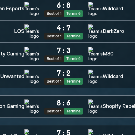
6
:
8
en Esports
Wildcard
Best of 1
Terminé
4
:
7
LOS
DarkZero
Best of 1
Terminé
7
:
3
ity Gaming
M80
Best of 1
Terminé
7
:
2
Unwanted
Wildcard
Best of 1
Terminé
8
:
6
ion Gaming
Shopify Rebel
Best of 1
Terminé
7
:
5