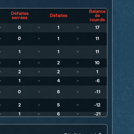
Balance
Défaites
Défaites
de
serrées
rounds
>
0
>
1
>
17
>
0
>
1
>
11
>
1
>
1
>
11
>
1
>
2
>
10
>
2
>
2
>
1
>
1
>
4
>
-6
>
0
>
6
>
-11
>
2
>
5
>
-12
>
1
>
6
>
-21