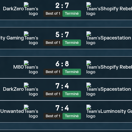
2
:
7
DarkZero
Shopify Rebel
Best of 1
Terminé
5
:
7
ity Gaming
Spacestation
Best of 1
Terminé
6
:
8
M80
Shopify Rebel
Best of 1
Terminé
7
:
4
DarkZero
Spacestation
Best of 1
Terminé
7
:
4
Unwanted
Luminosity G
Best of 1
Terminé