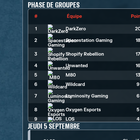
PHASE DE GROUPES
#
Équipe
Poi
1
DarkZero
2
2
Spacestation Gaming
1
3
Shopify Rebellion
1
4
Unwanted
1
5
M80
1
6
Wildcard
9
7
Luminosity Gaming
6
8
Oxygen Esports
5
9
LOS
4
JEUDI 5 SEPTEMBRE