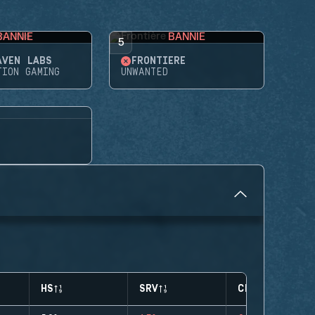
BANNIE
BANNIE
5
AVEN LABS
FRONTIÈRE
TION GAMING
UNWANTED
HS
SRV
CLUTCHES