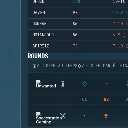
DFUZR
103
10-10 
GAVENI
98
10-9 (
GUNNAR
85
7-10 (
HOTANCOLD
85
6-9 (-
SPIRITZ
73
7-10 (
ROUNDS
VICTOIRE AU TEMPS
VICTOIRE PAR ÉLIMIN
01
02
0