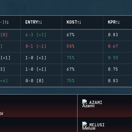
-)
ENTRY
KOST
KPR
(0)
6-3 (+3)
67%
0.83
)
0-1 (-1)
58%
0.67
(+1)
1-0 (+1)
75%
0.92
3)
1-0 (+1)
67%
0.75
+4)
0-0 (0)
75%
0.83
AZAMI
MELUSI