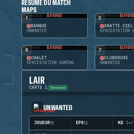
RÉSUMÉ DU MATCH
MAPS
BANNIE
BANNI
1
2
BANQUE
GRATTE-CIEL
UNWANTED
SPACESTATION 
BANNIE
BANNI
6
7
CHALET
CLUBHOUSE
SPACESTATION GAMING
UNWANTED
LAIR
Terminé
CARTE
1
UNWANTED
JOUEUR
EPS
KD (+/