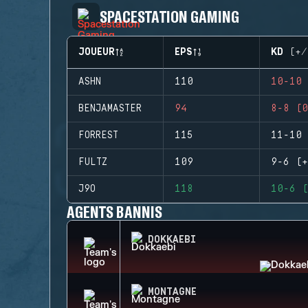
SPACESTATION GAMING
JOUEUR
EPS
KD (+/
ASHN
110
10-10 
BENJAMASTER
94
8-8 (0
FORREST
115
11-10 
FULTZ
109
9-6 (+
J9O
118
10-6 (
AGENTS BANNIS
DOKKAEBI
MONTAGNE