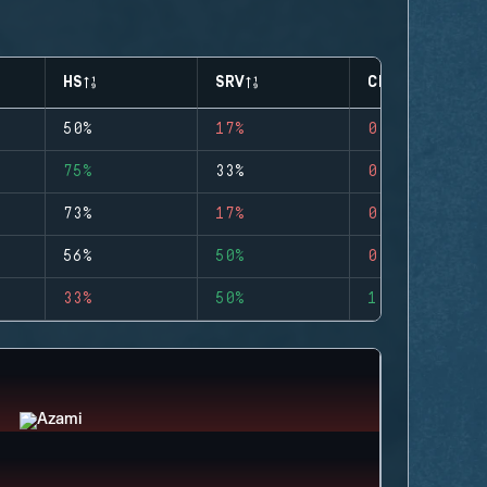
HS
SRV
CLUTCHES
50%
17%
0
75%
33%
0
73%
17%
0
56%
50%
0
33%
50%
1