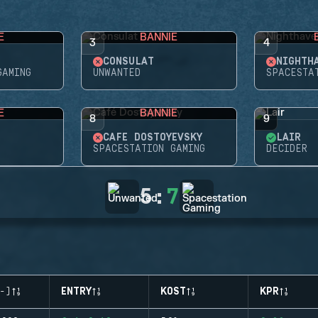
E
BANNIE
3
4
CONSULAT
NIGHTH
GAMING
UNWANTED
SPACESTA
E
BANNIE
8
9
CAFÉ DOSTOYEVSKY
LAIR
SPACESTATION GAMING
DECIDER
5
:
7
-)
ENTRY
KOST
KPR