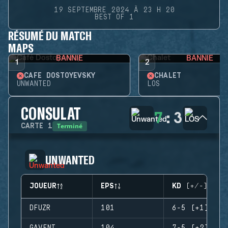
19 SEPTEMBRE 2024 À 23 H 20
BEST OF 1
RÉSUMÉ DU MATCH
MAPS
BANNIE
BANNIE
1
2
CAFÉ DOSTOYEVSKY
CHALET
UNWANTED
LOS
CONSULAT
7
:
3
Terminé
CARTE
1
UNWANTED
JOUEUR
EPS
KD (+/-)
DFUZR
101
6-5 (+1)