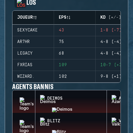
LOS
JOUEUR
EPS
KD (+/-)
SEXYCAKE
43
1-8 (-7)
AR7HR
75
4-8 (-4)
LEGACY
68
4-8 (-4)
FXRIAS
109
10-7 (+3)
WIZARD.
102
9-8 (+1)
AGENTS BANNIS
DEIMOS
AZAMI
BLITZ
VALKY