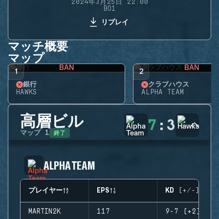
2024年3月25日 22:00
BO1
リプレイ
マッチ概要
マップ
BAN
BAN
1
2
銀行
クラブハウス
HAWKS
ALPHA TEAM
高層ビル
7
:
3
終了
マップ
1
ALPHA TEAM
プレイヤー
EPS
KD (+/-)
MARTIN2K
117
9-7 (+2)