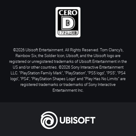
©2026 Ubisoft Entertainment. All Rights Reserved. Tom Clancy’s,
Rainbow Six, the Soldier Icon, Ubisoft, and the Ubisoft logo are
registered or unregistered trademarks of Ubisoft Entertainment in the
US and/or other countries. ©2026 Sony Interactive Entertainment
LLC. "PlayStation Family Mark", "PlayStation", "PS5 logo", "PS5", "PS4
logo", "PS4", "PlayStation Shapes Logo" and "Play Has No Limits" are
registered trademarks or trademarks of Sony Interactive
Entertainment Inc.