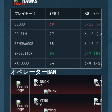
HAWKS
プレイヤー
EPS
KD (+/-)
DEGOD
68
5-10 (-5)
DOUZ1N
77
6-10 (-4)
BENJAACOS
85
6-10 (-4)
SHOGUITOR
94
7-7 (0)
MATUGOD
84
6-8 (-2)
オペレーターBAN
BUCK
TUBAR
YING
FENRI