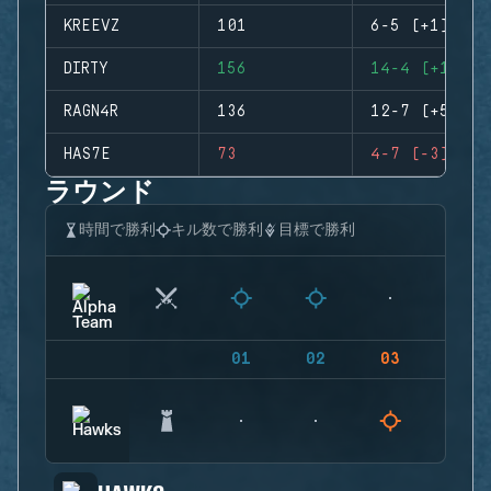
KREEVZ
101
6-5 (+1)
DIRTY
156
14-4 (+10)
RAGN4R
136
12-7 (+5)
HAS7E
73
4-7 (-3)
ラウンド
時間で勝利
キル数で勝利
目標で勝利
01
02
03
04