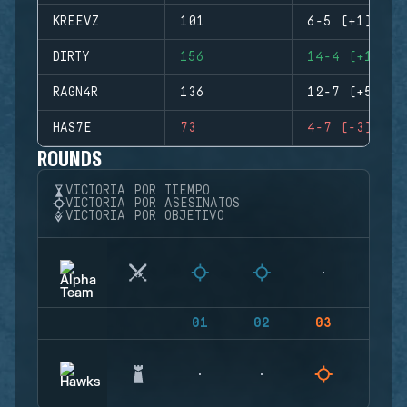
KREEVZ
101
6-5 (+1)
DIRTY
156
14-4 (+10)
RAGN4R
136
12-7 (+5)
HAS7E
73
4-7 (-3)
ROUNDS
VICTORIA POR TIEMPO
VICTORIA POR ASESINATOS
VICTORIA POR OBJETIVO
01
02
03
04