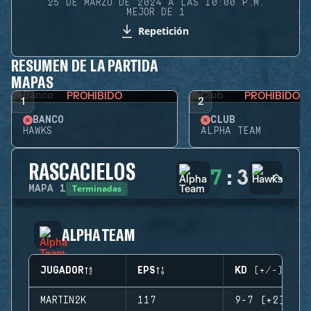
25 DE MARZO DE 2024 A LAS 10:00 P.M.
MEJOR DE 1
Repetición
RESUMEN DE LA PARTIDA
MAPAS
PROHIBIDO
PROHIBIDO
1
2
BANCO
CLUB
HAWKS
ALPHA TEAM
RASCACIELOS
7
:
3
Terminadas
MAPA
1
ALPHA TEAM
JUGADOR
EPS
KD (+/-)
MARTIN2K
117
9-7 (+2)