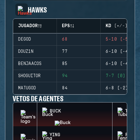
HAWKS
JUGADOR
EPS
KD (+/-)
DEGOD
68
5-10 (-5)
DOUZ1N
77
6-10 (-4)
BENJAACOS
85
6-10 (-4)
SHOGUITOR
94
7-7 (0)
MATUGOD
84
6-8 (-2)
VETOS DE AGENTES
BUCK
TUBAR
YING
FENRI