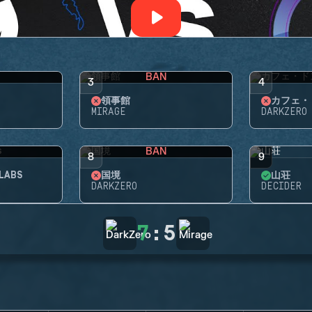
BAN
3
4
領事館
カフェ・
MIRAGE
DARKZERO
BAN
8
9
LABS
国境
山荘
DARKZERO
DECIDER
7
:
5