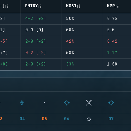
-)
ENTRY
KOST
KPR
2)
4-2 (+2)
50%
0.75
1)
0-0 (0)
58%
0.5
-5)
2-0 (+2)
42%
0.42
+7)
0-2 (-2)
58%
1.17
+8)
2-0 (+2)
83%
1.08
3
04
05
06
07