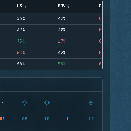
HS
SRV
CLUTCHES
56%
42%
0
67%
42%
0
75%
17%
0
50%
42%
0
58%
58%
0
08
09
10
11
12