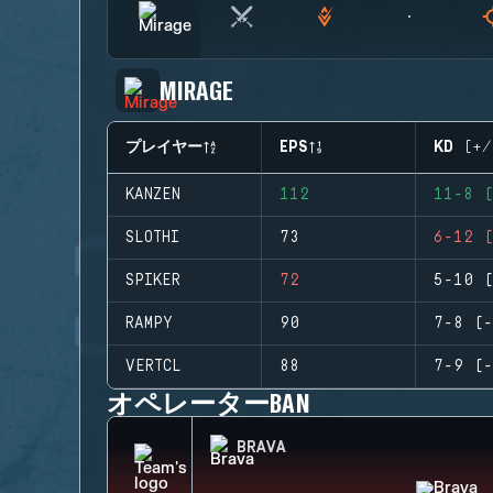
MIRAGE
プレイヤー
EPS
KD (+/
KANZEN
112
11-8 (
SLOTHI
73
6-12 (
SPIKER
72
5-10 (
RAMPY
90
7-8 (-
VERTCL
88
7-9 (-
オペレーターBAN
BRAVA