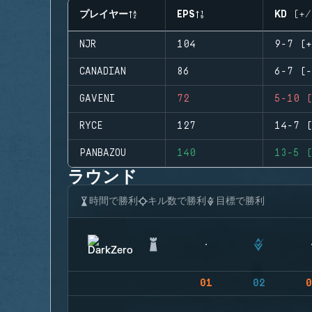
プレイヤー
EPS
KD (+/
NJR
104
9-7 (+
CANADIAN
86
6-7 (-
GAVENI
72
5-10 (
RYCE
127
14-7 (
PANBAZOU
140
13-5 (
ラウンド
時間で勝利
キル数で勝利
目標で勝利
01
02
0