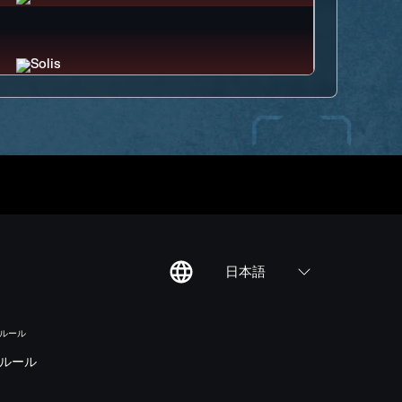
日本語
のルール
ルール