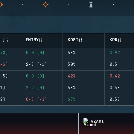
-)
ENTRY
KOST
KPR
+3)
0-0 (0)
58%
0.92
-6)
2-3 (-1)
50%
0.5
-5)
0-0 (0)
42%
0.42
1)
2-2 (0)
58%
0.58
2)
0-3 (-3)
67%
0.58
AZAMI