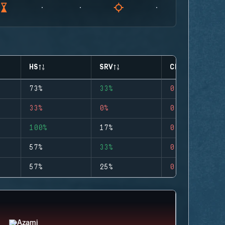
HS
SRV
CLUTCHES
73%
33%
0
33%
0%
0
100%
17%
0
57%
33%
0
57%
25%
0