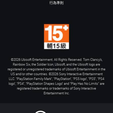
行為準則
©2026 Ubisoft Entertainment. All Rights Reserved. Tom Clancy’s,
Rainbow Six, the Soldier Icon, Ubisoft, and the Ubisoft logo are
registered or unregistered trademarks of Ubisoft Entertainment in the
US and/or other countries. ©2026 Sony Interactive Entertainment
LLC. "PlayStation Family Mark", "PlayStation", "PS5 logo", "PS5", "PS4
logo", "PS4", "PlayStation Shapes Logo" and "Play Has No Limits" are
registered trademarks or trademarks of Sony Interactive
Entertainment Inc.