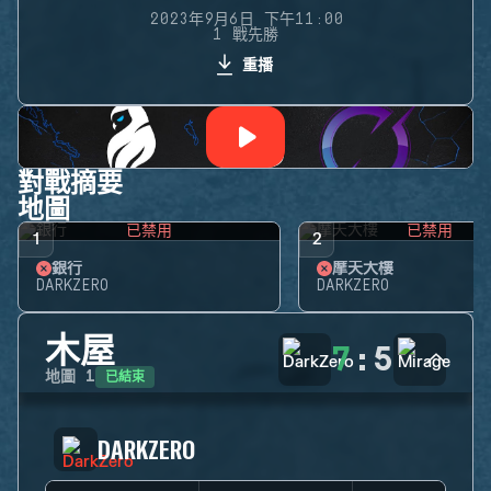
2023年9月6日 下午11:00
1 戰先勝
重播
對戰摘要
地圖
已禁用
已禁用
1
2
銀行
摩天大樓
DARKZERO
DARKZERO
木屋
7
:
5
已結束
地圖
1
DARKZERO