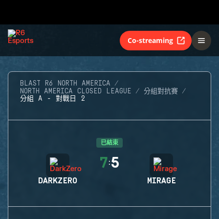
Co-streaming
BLAST R6 NORTH AMERICA
NORTH AMERICA CLOSED LEAGUE
分組對抗賽
分組 A - 對戰日 2
已結束
7
5
:
DARKZERO
MIRAGE