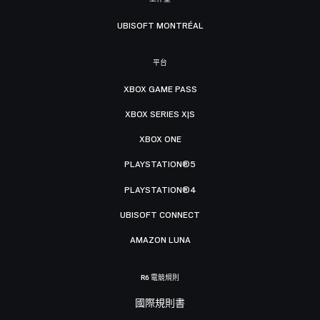
UBISOFT MONTRÉAL
平台
XBOX GAME PASS
XBOX SERIES X|S
XBOX ONE
PLAYSTATION®5
PLAYSTATION®4
UBISOFT CONNECT
AMAZON LUNA
R6 電競規則
國際規則書