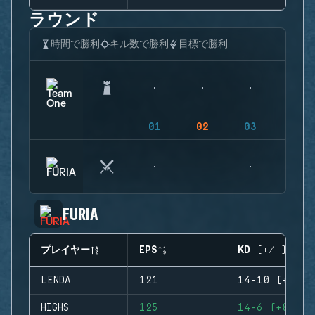
ラウンド
時間で勝利
キル数で勝利
目標で勝利
01
02
03
04
FURIA
プレイヤー
EPS
KD (+/-)
LENDA
121
14-10 (+4)
HIGHS
125
14-6 (+8)