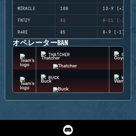
MIRACLE
108
12-9 (+3)
FNTZY
82
8-11 (-3)
R4RE
85
8-9 (-1)
オペレーターBAN
THATCHER
GOYO
BUCK
WAMAI