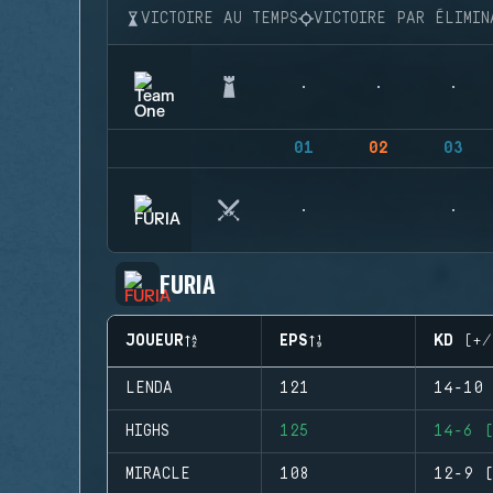
VICTOIRE AU TEMPS
VICTOIRE PAR ÉLIMIN
01
02
03
FURIA
JOUEUR
EPS
KD (+/
LENDA
121
14-10 
HIGHS
125
14-6 (
MIRACLE
108
12-9 (