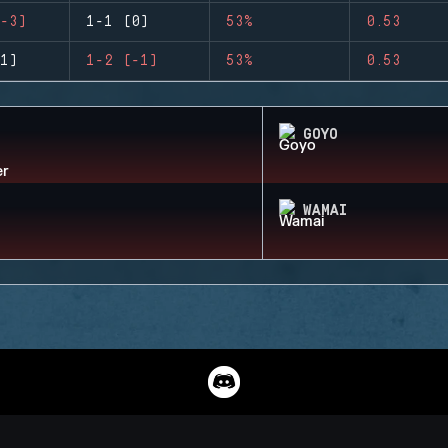
-3)
1-1 (0)
53%
0.53
1)
1-2 (-1)
53%
0.53
GOYO
WAMAI