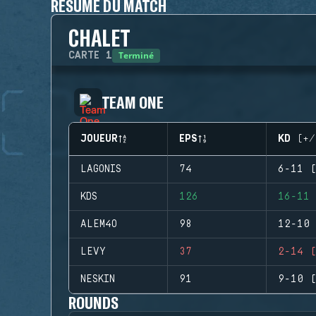
RÉSUMÉ DU MATCH
CHALET
Terminé
CARTE
1
TEAM ONE
JOUEUR
EPS
KD (+/
LAGONIS
74
6-11 (
KDS
126
16-11 
ALEM4O
98
12-10 
LEVY
37
2-14 (
NESKIN
91
9-10 (
ROUNDS