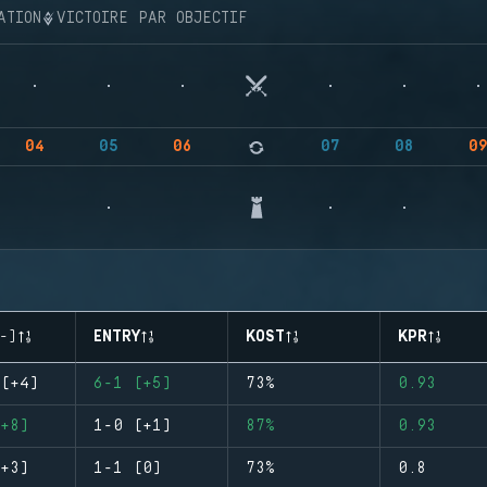
ATION
VICTOIRE PAR OBJECTIF
04
05
06
07
08
0
-)
ENTRY
KOST
KPR
(+4)
6-1 (+5)
73%
0.93
+8)
1-0 (+1)
87%
0.93
+3)
1-1 (0)
73%
0.8