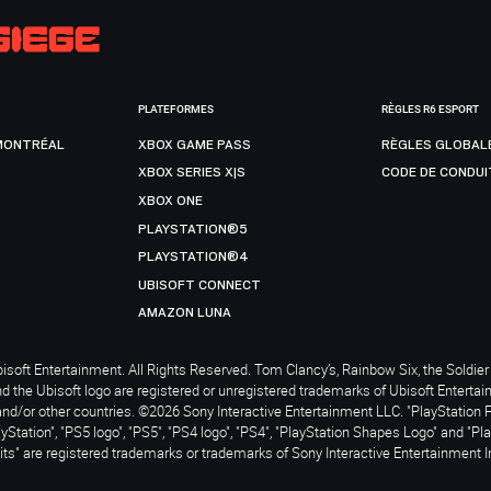
PLATEFORMES
RÈGLES R6 ESPORT
MONTRÉAL
XBOX GAME PASS
RÈGLES GLOBAL
XBOX SERIES X|S
CODE DE CONDUI
XBOX ONE
PLAYSTATION®5
PLAYSTATION®4
UBISOFT CONNECT
AMAZON LUNA
soft Entertainment. All Rights Reserved. Tom Clancy’s, Rainbow Six, the Soldier 
nd the Ubisoft logo are registered or unregistered trademarks of Ubisoft Enterta
and/or other countries. ©2026 Sony Interactive Entertainment LLC. "PlayStation 
ayStation", "PS5 logo", "PS5", "PS4 logo", "PS4", "PlayStation Shapes Logo" and "Pl
ts" are registered trademarks or trademarks of Sony Interactive Entertainment I