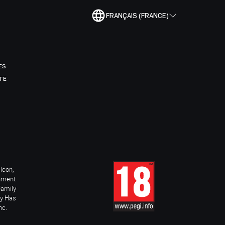
FRANÇAIS (FRANCE)
ES
TE
Icon,
inment
Family
ay Has
nc.