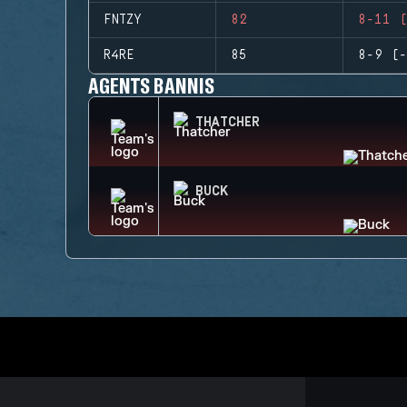
FNTZY
82
8-11 (
R4RE
85
8-9 (-
AGENTS BANNIS
THATCHER
BUCK