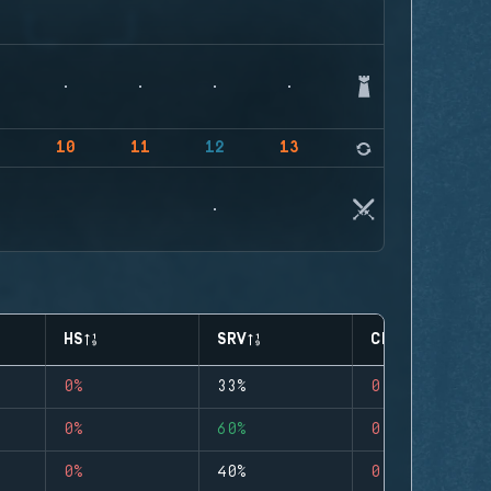
9
10
11
12
13
14
HS
SRV
CLUTCHES
0%
33%
0
0%
60%
0
0%
40%
0