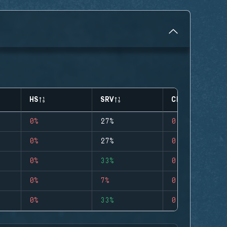
HS
SRV
CLUTCHES
0%
27%
0
0%
27%
0
0%
33%
0
0%
7%
0
0%
33%
0