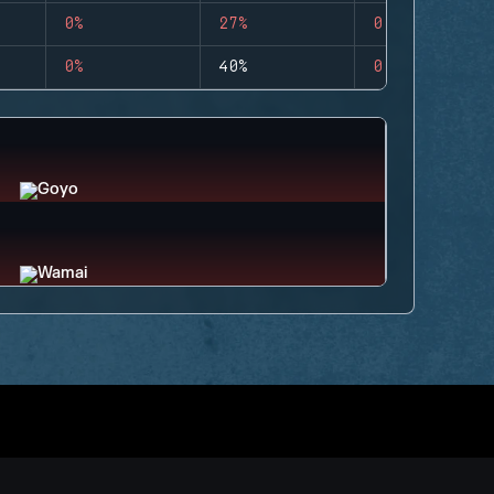
0%
27%
0
0%
40%
0