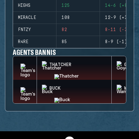
HIGHS
125
14-6 (+8)
MIRACLE
108
12-9 (+3)
FNTZY
82
8-11 (-3)
R4RE
85
8-9 (-1)
AGENTS BANNIS
THATCHER
GOYO
BUCK
WAMAI