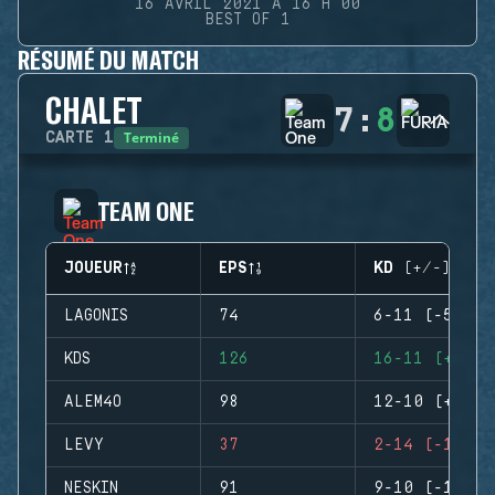
16 AVRIL 2021 À 16 H 00
BEST OF 1
RÉSUMÉ DU MATCH
CHALET
7
:
8
Terminé
CARTE
1
TEAM ONE
JOUEUR
EPS
KD (+/-)
LAGONIS
74
6-11 (-5)
KDS
126
16-11 (+5)
ALEM4O
98
12-10 (+2)
LEVY
37
2-14 (-12)
NESKIN
91
9-10 (-1)