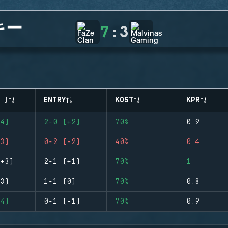
キー
7
:
3
-)
ENTRY
KOST
KPR
4)
2-0 (+2)
70%
0.9
3)
0-2 (-2)
40%
0.4
+3)
2-1 (+1)
70%
1
3)
1-1 (0)
70%
0.8
4)
0-1 (-1)
70%
0.9