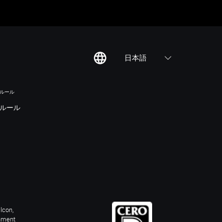
日本語
のルール
ルール
Icon,
inment