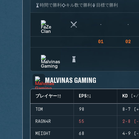
時間で勝利
キル数で勝利
目標で勝利
01
02
MALVINAS GAMING
プレイヤー
EPS
KD (+/
TOM
98
8-7 (+
RAGN4R
55
2-8 (-
MEIGHT
68
4-9 (-