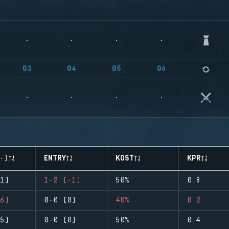
03
04
05
06
-)
ENTRY
KOST
KPR
1)
1-2 (-1)
50%
0.8
6)
0-0 (0)
40%
0.2
5)
0-0 (0)
50%
0.4