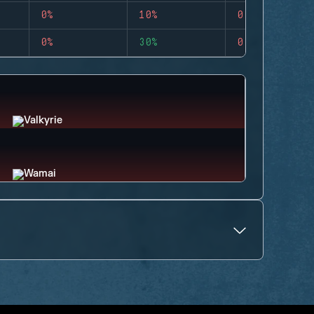
0%
10%
0
0%
30%
0