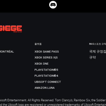
플랫폼
R6 E스포츠 규
MONTRÉAL
XBOX GAME PASS
국제 규정
XBOX SERIES X|S
규약
XBOX ONE
PLAYSTATION®5
PLAYSTATION®4
UBISOFT CONNECT
AMAZON LUNA
soft Entertainment. All Rights Reserved. Tom Clancy’s, Rainbow Six, the Soldier 
nd the Ubisoft logo are registered or unregistered trademarks of Ubisoft Enterta