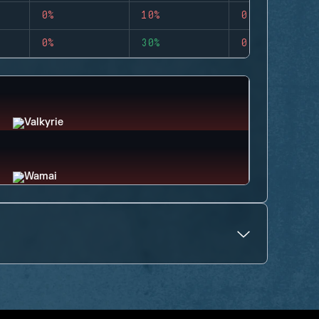
0%
10%
0
0%
30%
0