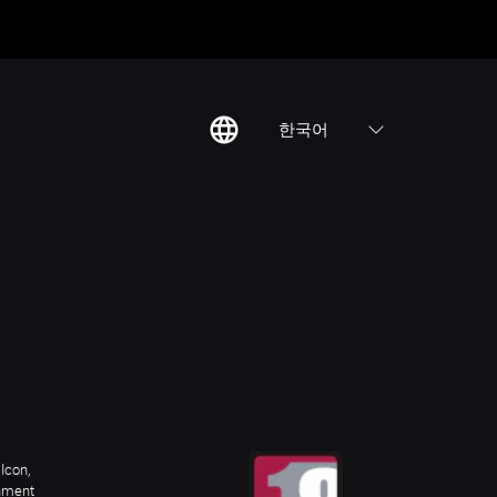
한국어
칙
집
Icon,
inment