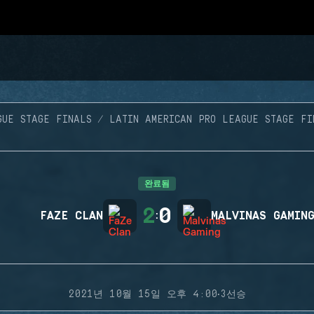
GUE STAGE FINALS
LATIN AMERICAN PRO LEAGUE STAGE FI
완료됨
2
0
FAZE CLAN
:
MALVINAS GAMIN
·
2021년 10월 15일 오후 4:00
3선승