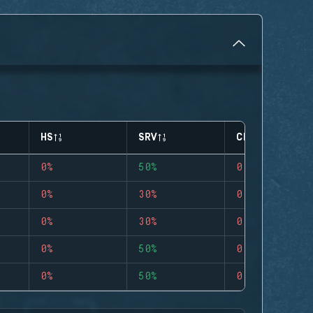
HS
SRV
CLUTCHES
0%
50%
0
0%
30%
0
0%
30%
0
0%
50%
0
0%
50%
0