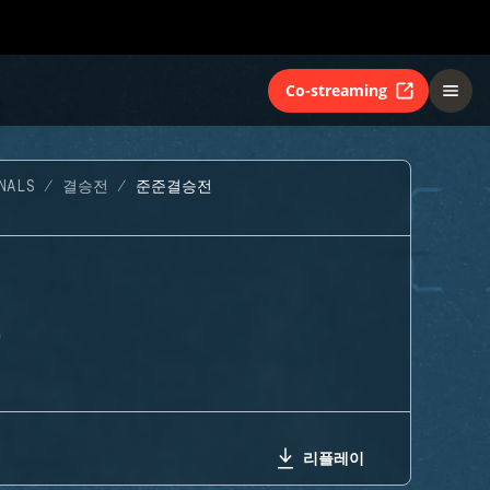
Co-streaming
NALS
결승전
준준결승전
G
리플레이