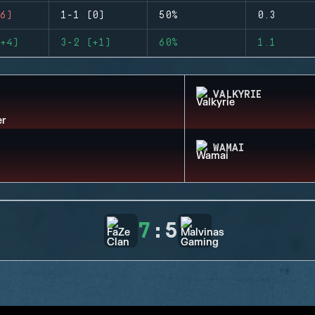
6)
1-1 (0)
50%
0.3
+4)
3-2 (+1)
60%
1.1
VALKYRIE
WAMAI
7
:
5