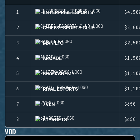
ENTERPRISE ESPORTS
1
$4,50
CHIEFS ESPORTS CLUB
2
$3,00
MAN LFO
3
$2,50
ARCADE
4
$1,50
SHAIIKADEMY
5
$1,10
RIVAL ESPORTS
6
$1,10
7VEN
7
$650
6TARGETS
8
$650
VOD