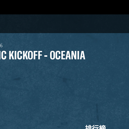
26
IC KICKOFF - OCEANIA
排行榜