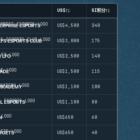
US$
SI积分
ERPRISE ESPORTS
US$4,500
240
EFS ESPORTS CLUB
US$3,000
175
 LFO
US$2,500
140
ADE
US$1,500
115
IIKADEMY
US$1,100
100
AL ESPORTS
US$1,100
80
N
US$650
60
RGETS
US$650
40