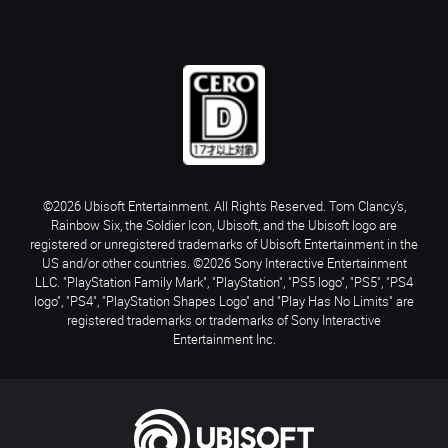
©2026 Ubisoft Entertainment. All Rights Reserved. Tom Clancy’s,
Rainbow Six, the Soldier Icon, Ubisoft, and the Ubisoft logo are
registered or unregistered trademarks of Ubisoft Entertainment in the
US and/or other countries. ©2026 Sony Interactive Entertainment
LLC. "PlayStation Family Mark", "PlayStation", "PS5 logo", "PS5", "PS4
logo", "PS4", "PlayStation Shapes Logo" and "Play Has No Limits" are
registered trademarks or trademarks of Sony Interactive
Entertainment Inc.