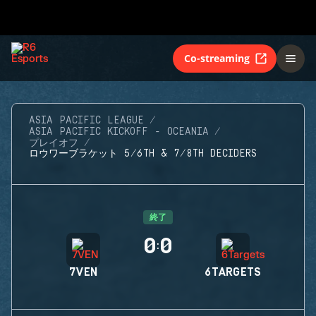
Co-streaming
ASIA PACIFIC LEAGUE
ASIA PACIFIC KICKOFF - OCEANIA
プレイオフ
ロウワーブラケット 5/6TH & 7/8TH DECIDERS
終了
0
0
:
7VEN
6TARGETS