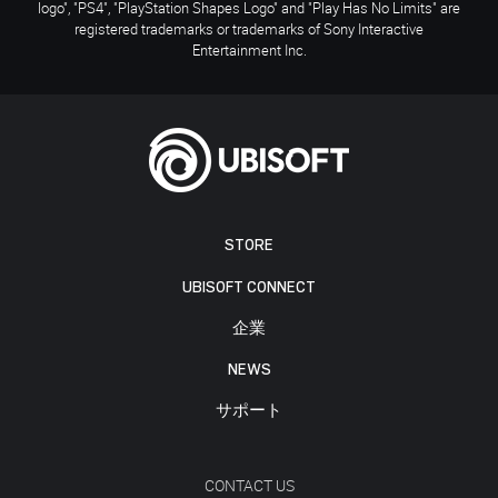
logo", "PS4", "PlayStation Shapes Logo" and "Play Has No Limits" are
registered trademarks or trademarks of Sony Interactive
Entertainment Inc.
STORE
UBISOFT CONNECT
企業
NEWS
サポート
CONTACT US