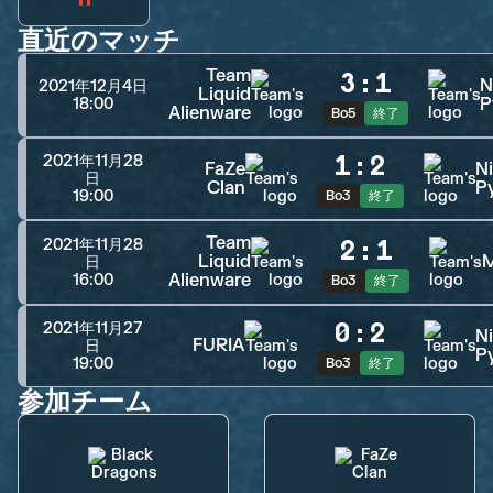
直近のマッチ
Team
3
:
1
N
2021年12月4日
Liquid
P
18:00
Alienware
Bo5
終了
1
:
2
2021年11月28
FaZe
Ni
日
Clan
P
19:00
Bo3
終了
Team
2
:
1
2021年11月28
Liquid
日
Alienware
16:00
Bo3
終了
0
:
2
2021年11月27
Ni
FURIA
日
P
19:00
Bo3
終了
参加チーム