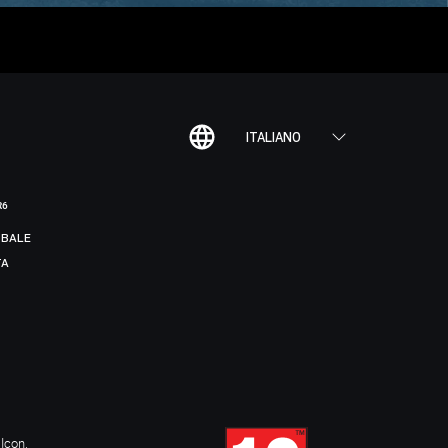
ITALIANO
R6
BALE
TA
Icon,