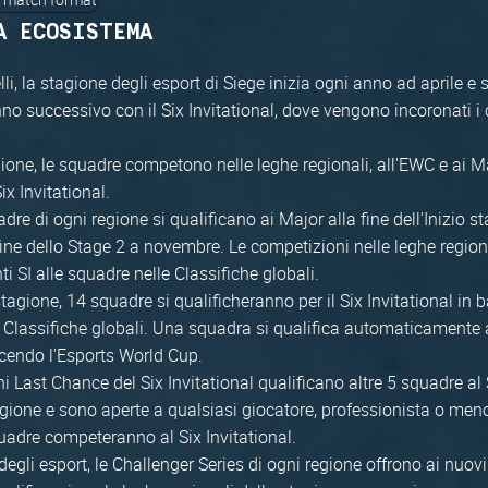
A ECOSISTEMA
lli, la stagione degli esport di Siege inizia ogni anno ad aprile e 
nno successivo con il Six Invitational, dove vengono incoronati i
ione, le squadre competono nelle leghe regionali, all'EWC e ai M
Six Invitational.
dre di ogni regione si qualificano ai Major alla fine dell'Inizio s
ine dello Stage 2 a novembre. Le competizioni nelle leghe region
 SI alle squadre nelle Classifiche globali.
stagione, 14 squadre si qualificheranno per il Six Invitational in b
 Classifiche globali. Una squadra si qualifica automaticamente 
ncendo l'Esports World Cup.
ni Last Chance del Six Invitational qualificano altre 5 squadre al S
gione e sono aperte a qualsiasi giocatore, professionista o men
quadre competeranno al Six Invitational.
 degli esport, le Challenger Series di ogni regione offrono ai nuov