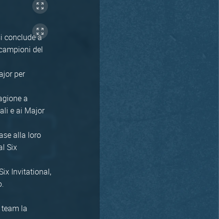
si conclude a
 campioni del
ajor per
tagione a
ali e ai Major
ase alla loro
al Six
ix Invitational,
o.
i team la