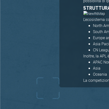
possibilità di 
STRUTTUR
L'ecosistema c
North Am
South Am
Europe a
Asia Paci
CN Leagu
Inoltre, la APL 
APAC Nor
Asia
Oceania
La competizione