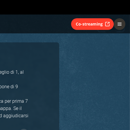
Co-streaming
glio di 1, al
mpone di 9
ca per prima 7
appa. Se il
d aggiudicarsi