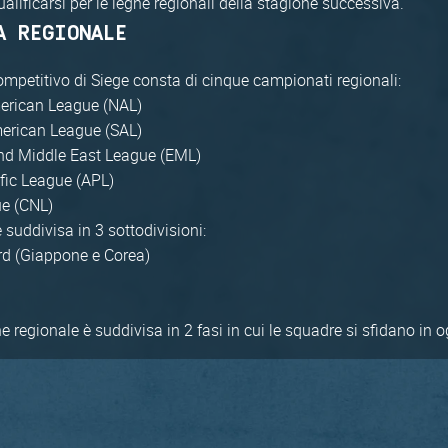
qualificarsi per le leghe regionali della stagione successiva.
A REGIONALE
ompetitivo di Siege consta di cinque campionati regionali:
erican League (NAL)
erican League (SAL)
nd Middle East League (EML)
fic League (APL)
e (CNL)
è suddivisa in 3 sottodivisioni:
d (Giappone e Corea)
 regionale è suddivisa in 2 fasi in cui le squadre si sfidano in o