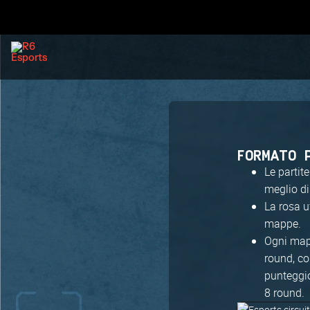
FORMATO 
Le partite
meglio di
La rosa u
mappe.
Ogni mapp
round, co
punteggio
8 round.