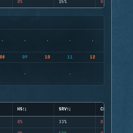
0%
25%
0
08
09
10
11
12
HS
SRV
CLUTCHES
0%
33%
0