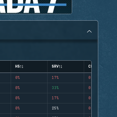
HS
SRV
CLUTCHES
0%
17%
0
0%
33%
0
0%
17%
0
0%
25%
0