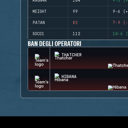
RAGN4R
104
9-5 (+
MEIGHT
99
9-6 (+
PATAN
82
7-9 (-
SOCO1
112
10-6 (
BAN DEGLI OPERATORI
THATCHER
HIBANA