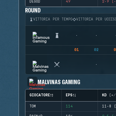
DEGOD
49
2-9 (-
ROUND
VITTORIA PER TEMPO
VITTORIA PER UCCIS
01
02
0
MALVINAS GAMING
GIOCATORE
EPS
KD (+/
TOM
114
11-8 (