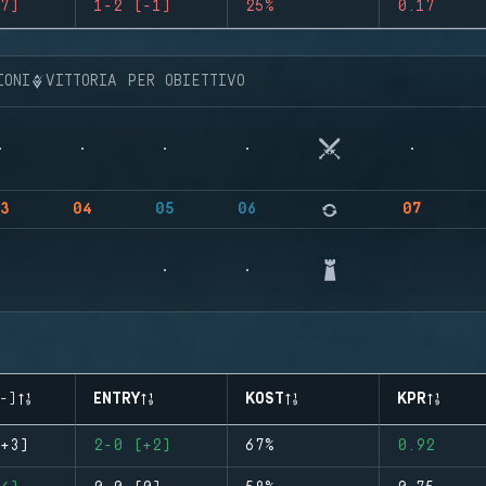
7)
1-2 (-1)
25%
0.17
IONI
VITTORIA PER OBIETTIVO
3
04
05
06
07
-)
ENTRY
KOST
KPR
+3)
2-0 (+2)
67%
0.92