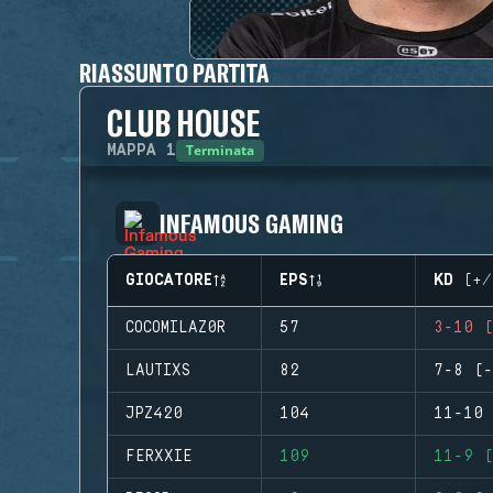
RIASSUNTO PARTITA
CLUB HOUSE
Terminata
MAPPA
1
INFAMOUS GAMING
GIOCATORE
EPS
KD (+/
COCOMILAZ0R
57
3-10 (
LAUTIXS
82
7-8 (-
JPZ420
104
11-10 
FERXXIE
109
11-9 (