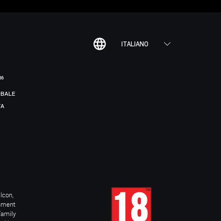
ITALIANO
R6
BALE
TA
Icon,
inment
Family