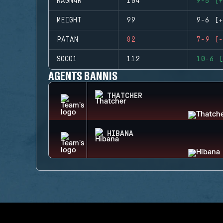
RAGN4R
104
9-5 (+
MEIGHT
99
9-6 (+
PATAN
82
7-9 (-
SOCO1
112
10-6 (
AGENTS BANNIS
THATCHER
HIBANA