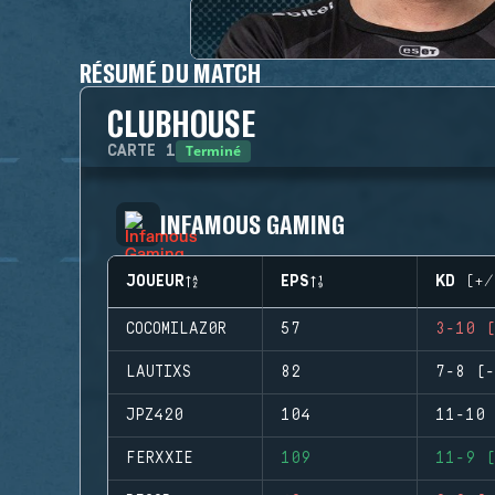
RÉSUMÉ DU MATCH
CLUBHOUSE
Terminé
CARTE
1
INFAMOUS GAMING
JOUEUR
EPS
KD (+/
COCOMILAZ0R
57
3-10 (
LAUTIXS
82
7-8 (-
JPZ420
104
11-10 
FERXXIE
109
11-9 (