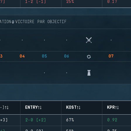
7)
1-2 (-1)
25%
0.17
ATION
VICTOIRE PAR OBJECTIF
3
04
05
06
07
-)
ENTRY
KOST
KPR
+3)
2-0 (+2)
67%
0.92