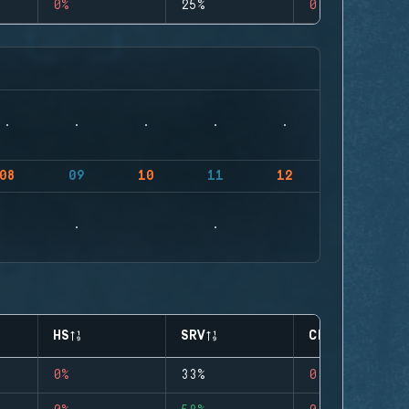
0%
25%
0
08
09
10
11
12
HS
SRV
CLUTCHES
0%
33%
0