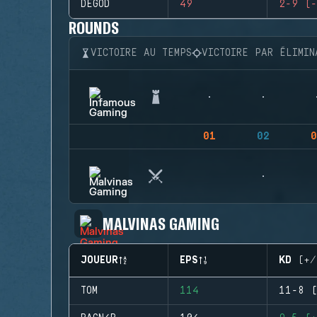
DEGOD
49
2-9 (-
ROUNDS
VICTOIRE AU TEMPS
VICTOIRE PAR ÉLIMIN
01
02
0
MALVINAS GAMING
JOUEUR
EPS
KD (+/
TOM
114
11-8 (