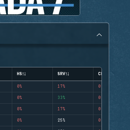
HS
SRV
CLUTCHES
0%
17%
0
0%
33%
0
0%
17%
0
0%
25%
0