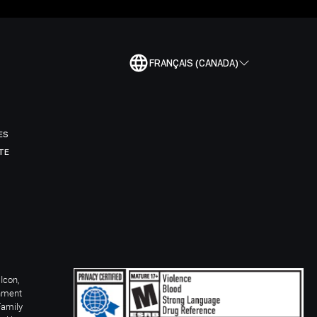
FRANÇAIS (CANADA)
ES
TE
Icon,
inment
Family