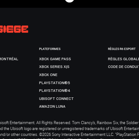
PLATEFORMES
RÈGLES R6 ESPORT
MONTRÉAL
XBOX GAME PASS
RÈGLES GLOBAL
XBOX SERIES X|S
CODE DE CONDUI
XBOX ONE
PLAYSTATION®5
PLAYSTATION®4
UBISOFT CONNECT
AMAZON LUNA
soft Entertainment. All Rights Reserved. Tom Clancy’s, Rainbow Six, the Soldier 
nd the Ubisoft logo are registered or unregistered trademarks of Ubisoft Enterta
and/or other countries. ©2026 Sony Interactive Entertainment LLC. "PlayStation 