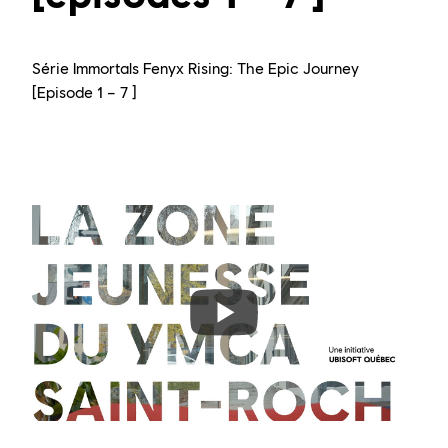
Série Immortals Fenyx Rising: The Epic Journey
[Episode 1 – 7 ]