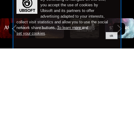
you accept the use of cookies by
Ubisoft and its partners to offer
advertising adapted to your interests,
collect visit statistics and allow you to use the social
network share buttons.
To learn more
and
set your cookies
.
ok