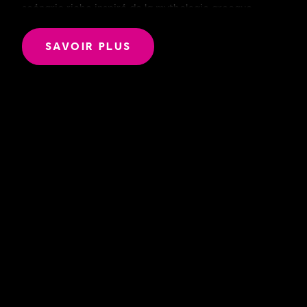
scénario riche inspiré de la mythologie grecque.
Dans un monde très vivant et superbement stylisé,
vous apprendrez à manier des pouvoirs légendaires
SAVOIR PLUS
pour sauver les dieux grecs face à de redoutables
créatures mythologiques.
AVENTURES