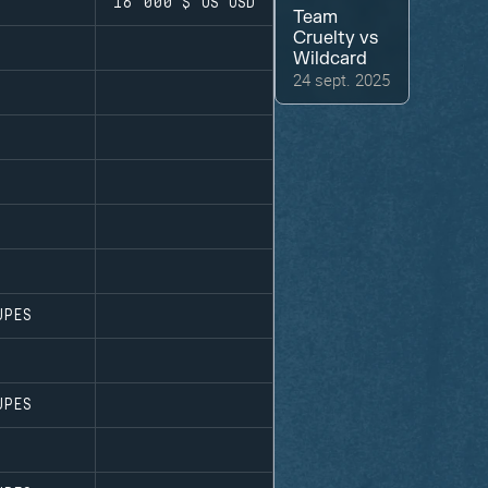
16 000 $ US
USD
Team
Cruelty
vs
Wildcard
24 sept. 2025
UPES
UPES