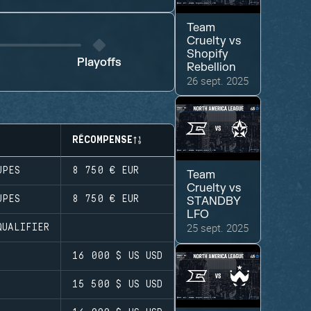
Team
Cruelty
vs
Shopify
Playoffs
Rebellion
26 sept. 2025
RÉCOMPENSE
UPES
8 750 €
EUR
Team
Cruelty
vs
UPES
8 750 €
EUR
STANDBY
LFO
25 sept. 2025
QUALIFIER
16 000 $ US
USD
15 500 $ US
USD