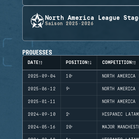
North America League Stag
Saison
2025-2026
PROUESSES
DATE
POSITION
COMPETITION
2025-09-04
10ᵉ
NORTH AMERICA 
2025-06-12
9ᵉ
NORTH AMERICA 
2025-01-11
NORTH AMERICA 
2024-09-10
2ᵉ
HISPANIC LATA
2024-05-16
20ᵉ
MAJOR MANCHEST