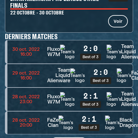
FINALS
22 OCTOBRE - 30 OCTOBRE
Voir
DERNIERS MATCHES
Team
2
:
0
Fluxo
30 oct. 2022
Liquid
W7M
16:00
Alienw
Best of 3
Team
2
:
0
Fa
29 oct. 2022
Liquid
Cl
16:00
Alienware
Best of 3
Team
2
:
1
Fluxo
28 oct. 2022
Liquid
W7M
23:00
Alienw
Best of 3
2
:
1
FaZe
Black
28 oct. 2022
Clan
Dragon
20:00
Best of 3