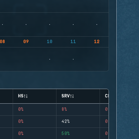
08
09
10
11
12
HS
SRV
CLUTCHES
0%
8%
0
0%
42%
0
0%
50%
0