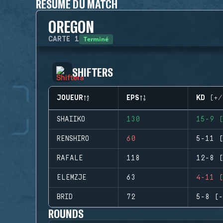
RÉSUMÉ DU MATCH
OREGON
Terminé
CARTE
1
SHIFTERS
JOUEUR
EPS
KD (+/
SHAIIKO
130
15-9 (
RENSHIRO
60
5-11 (
RAFALE
118
12-8 (
ELEMZJE
63
4-11 (
BRID
72
5-8 (-
ROUNDS