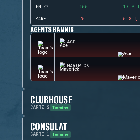
FNTZY
155
18-9 (
R4RE
75
5-8 (-
AGENTS BANNIS
ACE
MAVERICK
CLUBHOUSE
Terminé
CARTE
2
CONSULAT
Terminé
CARTE
1