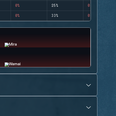
0%
25%
0
0%
33%
0