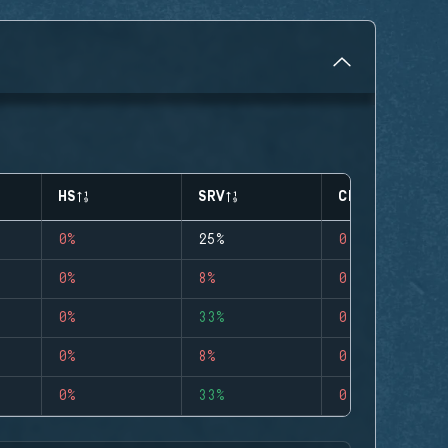
HS
SRV
CLUTCHES
0%
25%
0
0%
8%
0
0%
33%
0
0%
8%
0
0%
33%
0