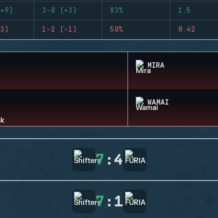
+9)
3-0 (+3)
83%
1.5
3)
1-2 (-1)
50%
0.42
MIRA
WAMAI
7
:
4
7
:
1