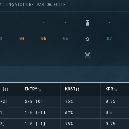
ATION
VICTOIRE PAR OBJECTIF
3
04
05
06
07
-)
ENTRY
KOST
KPR
-2)
2-2 (0)
75%
0.75
1)
1-0 (+1)
67%
0.5
3)
1-0 (+1)
75%
0.75