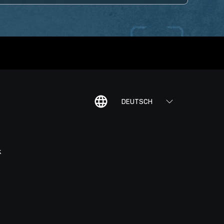
DEUTSCH
K