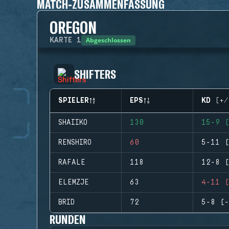
MATCH-ZUSAMMENFASSUNG
OREGON
Abgeschlossen
KARTE
1
SHIFTERS
SPIELER
EPS
KD (+/
SHAIIKO
130
15-9 (
RENSHIRO
60
5-11 (
RAFALE
118
12-8 (
ELEMZJE
63
4-11 (
BRID
72
5-8 (-
RUNDEN