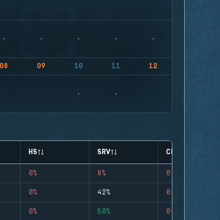
08
09
10
11
12
HS
SRV
CLUTCHES
0%
8%
0
0%
42%
0
0%
50%
0