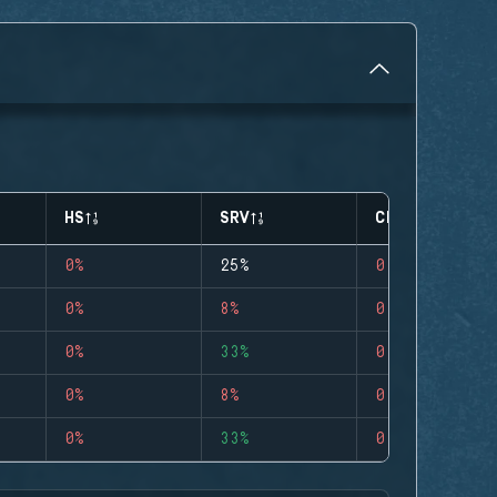
HS
SRV
CLUTCHES
0%
25%
0
0%
8%
0
0%
33%
0
0%
8%
0
0%
33%
0