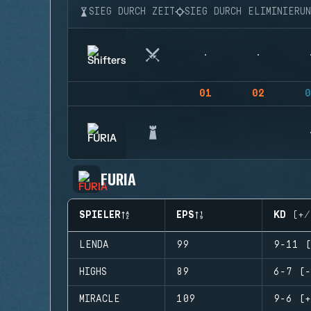
SIEG DURCH ZEIT
SIEG DURCH ELIMINIERU
01
02
0
FURIA
SPIELER
EPS
KD (+/
LENDA
99
9-11 (
HIGHS
89
6-7 (-
MIRACLE
109
9-6 (+