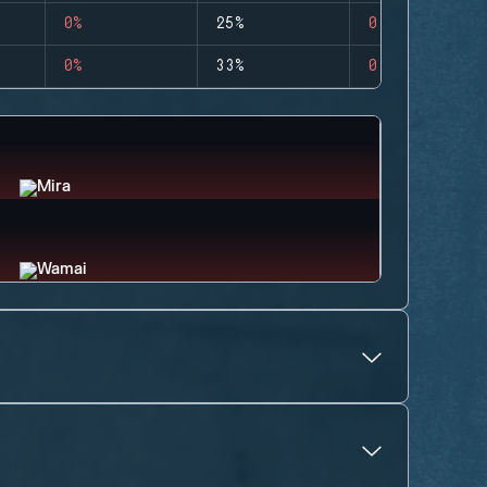
0%
25%
0
0%
33%
0