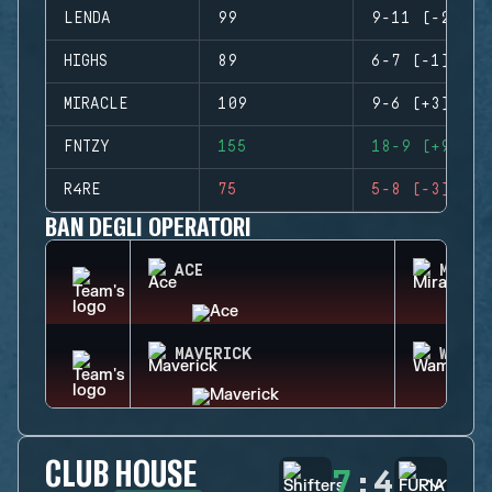
LENDA
99
9-11 (-2)
HIGHS
89
6-7 (-1)
MIRACLE
109
9-6 (+3)
FNTZY
155
18-9 (+9)
R4RE
75
5-8 (-3)
BAN DEGLI OPERATORI
ACE
MIRA
MAVERICK
WAMAI
CLUB HOUSE
7
:
4