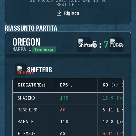
20 MAGGIO 2021 ALLE ORE 12:00
BEST OF 3
Rigioca
RIASSUNTO PARTITA
OREGON
5
:
7
Terminata
MAPPA
1
SHIFTERS
GIOCATORE
EPS
KD (+/-)
SHAIIKO
130
15-9 (+6)
RENSHIRO
60
5-11 (-6)
RAFALE
118
12-8 (+4)
ELEMZJE
63
4-11 (-7)