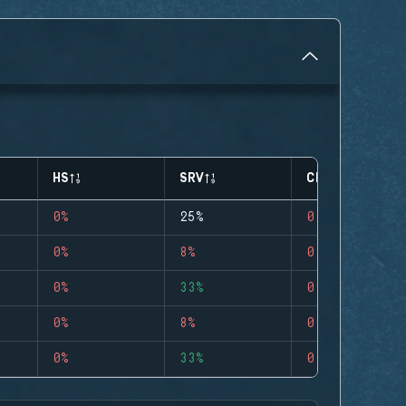
HS
SRV
CLUTCHES
0%
25%
0
0%
8%
0
0%
33%
0
0%
8%
0
0%
33%
0