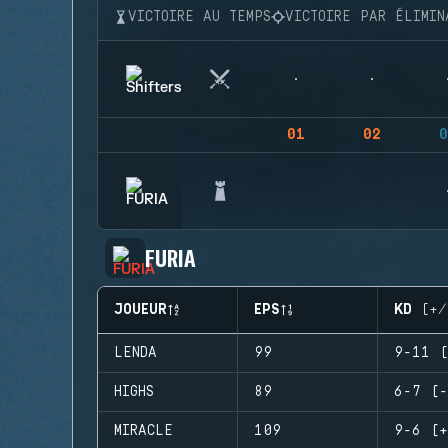
VICTOIRE AU TEMPS
VICTOIRE PAR ÉLIMIN
01
02
0
FURIA
JOUEUR
EPS
KD (+/
LENDA
99
9-11 (
HIGHS
89
6-7 (-
MIRACLE
109
9-6 (+