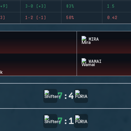
+9)
3-0 (+3)
83%
1.5
3)
1-2 (-1)
50%
0.42
MIRA
WAMAI
7
:
4
7
:
1