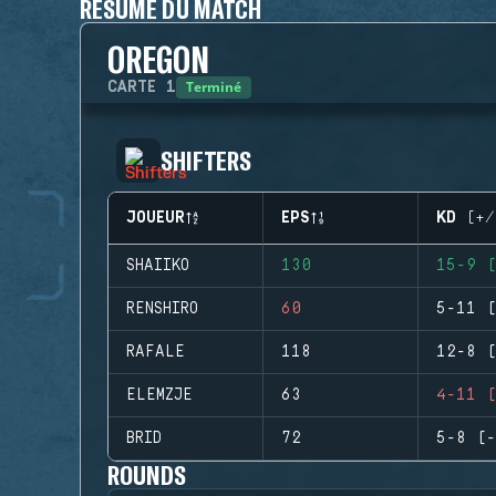
RÉSUMÉ DU MATCH
OREGON
Terminé
CARTE
1
SHIFTERS
JOUEUR
EPS
KD (+/
SHAIIKO
130
15-9 (
RENSHIRO
60
5-11 (
RAFALE
118
12-8 (
ELEMZJE
63
4-11 (
BRID
72
5-8 (-
ROUNDS