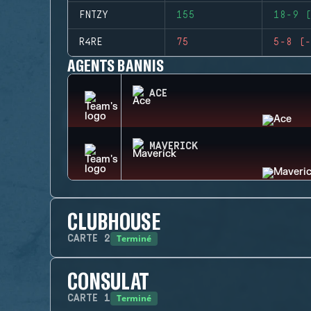
FNTZY
155
18-9 (
R4RE
75
5-8 (-
AGENTS BANNIS
ACE
MAVERICK
CLUBHOUSE
Terminé
CARTE
2
CONSULAT
Terminé
CARTE
1