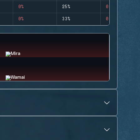
0%
25%
0
0%
33%
0