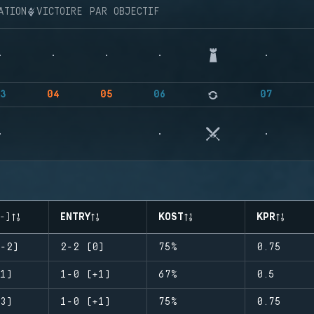
ATION
VICTOIRE PAR OBJECTIF
3
04
05
06
07
-)
ENTRY
KOST
KPR
-2)
2-2 (0)
75%
0.75
1)
1-0 (+1)
67%
0.5
3)
1-0 (+1)
75%
0.75