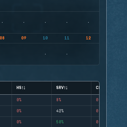
08
09
10
11
12
HS
SRV
CLUTCHES
0%
8%
0
0%
42%
0
0%
50%
0