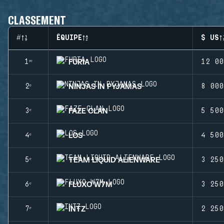
CLASSEMENT
#
ÉQUIPE
$ US
FURIA
1ʳᵉ
12 00
NINJAS IN PYJAMAS
2ᵉ
8 000
FAZE CLAN
3ᵉ
5 500
LOS
4ᵉ
4 500
TEAM LIQUID ALIENWARE
5ᵉ
3 250
FLUXO W7M
6ᵉ
3 250
INTZ
7ᵉ
2 250