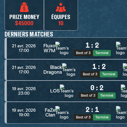
PRIZE MONEY
ÉQUIPES
$45000
10
DERNIERS MATCHES
1
:
2
Fluxo
21 avr. 2026
W7M
17:00
Best of 3
Terminé
1
:
2
Black
21 avr. 2026
Dragons
17:00
Best of 3
Terminé
0
:
2
19 avr. 2026
LOS
23:00
Best of 3
Terminé
2
:
1
FaZe
19 avr. 2026
Clan
19:00
Best of 3
Terminé