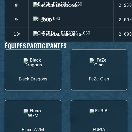
BLACK DRAGONS
8ᵉ
2 250
LOUD
9ᵉ
2 000
IMPERIAL ESPORTS
10ᵉ
2 000
ÉQUIPES PARTICIPANTES
Black Dragons
FaZe Clan
Fluxo W7M
FURIA